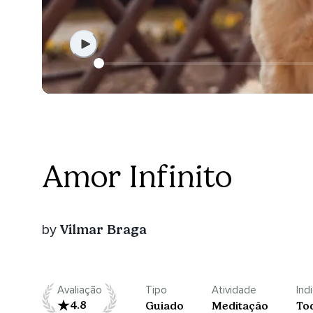
Amor Infinito
Vilmar Braga
by
Avaliação
Tipo
Atividade
Ind
4.8
Guiado
Meditação
To