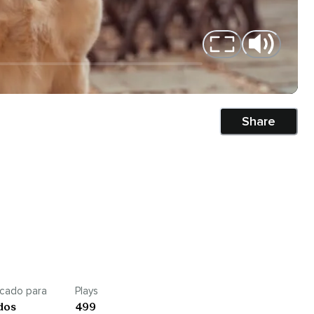
Share
icado para
Plays
dos
499