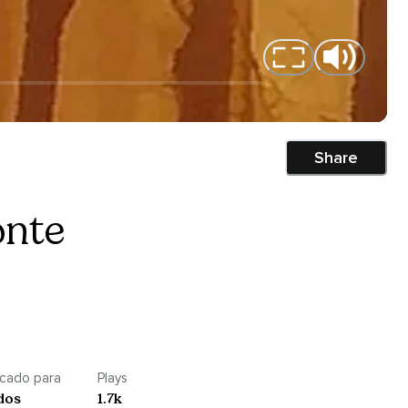
Share
onte
icado para
Plays
dos
1.7k