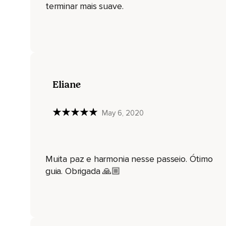
E enquanto caminho,
terminar mais suave.
Vou deixando pra trás tudo aquilo que pesa.
Tudo aquilo que eu não vou precisar nessa viagem.
Como tensões,
Preocupações,
Eliane
Medos.
E enquanto caminho,
May 6, 2020
Neste lugar junto à natureza,
Observo uma ponte.
Muita paz e harmonia nesse passeio. Ótimo
Ela parece velha e desativada.
guia. Obrigada 🙏🏼
Por alguma razão,
A conexão com o outro lado ficou interrompida.
Isto me lembra a conexão comigo mesmo.