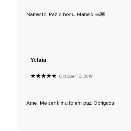
Então,
Namastê, Paz e bem... Mahalo 🙏🏾
Por alguns momentos,
Deixo a um lado a minha identificação mais física.
Tudo aquilo que está associado com a minha identidade.
O nome,
O sobrenome,
Yelaia
Meus títulos e todos os outros rótulos que eu adotei.
October 15, 2019
Me identifico como sendo consciência pura.
Sou um ser pensante.
Visualizo um pequeno ponto de luz,
Amei. Me senti muito em paz. Obrigada!
Sem peso.
Essa é a minha imagem mais essencial.
É nesse estado mais sutil que eu posso atravessar essa pon