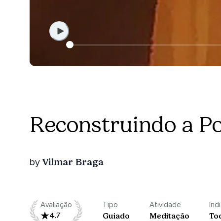
Reconstruindo a P
Vilmar Braga
by
Avaliação
Tipo
Atividade
Ind
4.7
Guiado
Meditação
To