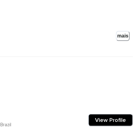
mais
upação com as coisas que aconteceram até este momento.
View Profile
Brazil
 fazer mais tarde.