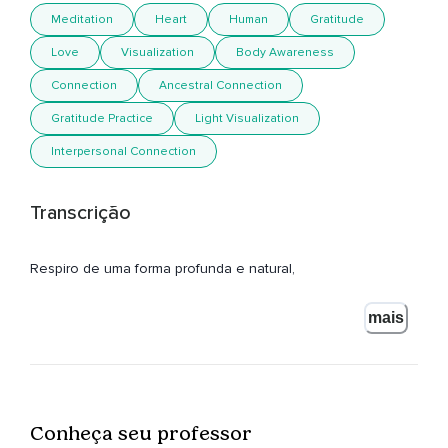
Meditation
Heart
Human
Gratitude
Love
Visualization
Body Awareness
Connection
Ancestral Connection
Gratitude Practice
Light Visualization
Interpersonal Connection
Transcrição
Respiro de uma forma profunda e natural,
E pouco a pouco afasto a minha atenção dos ruídos
mais
externos e de qualquer preocupação com o imediato,
E trago a minha atenção para o meu pulso cardíaco,
Esse órgão maravilhoso que constantemente está
bombeando vida para todo o meu corpo.
Conheça seu professor