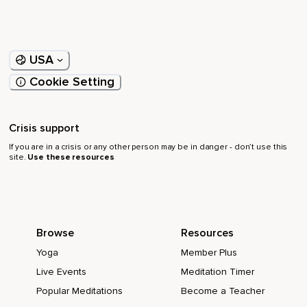
Os pés,
As mãos,
USA
A respiração profunda e natural.
Cookie Setting
E suavemente vou abrindo meus olhos.
Volto desse exercício,
Crisis support
Mas deixo que permaneça esse estado interno de
If you are in a crisis or any other person may be in danger - don’t use this
tranquilidade e paz.
site.
Use these resources
Browse
Resources
Yoga
Member Plus
Live Events
Meditation Timer
Popular Meditations
Become a Teacher