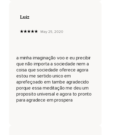
Essa é a nossa história.
Então visualizo que é uma história de muitos corações.
Luiz
E nesse momento de silêncio,
May 25, 2020
De introspecção,
Me conecto com o coração de cada um dos meus
ancestrais.
a minha imaginação voo e eu precibir
que não importa a sociedade nem a
Um raio de luz atravessa todos eles e ilumina a nossa
coisa que sociedade oferece agora
consciência.
estou me sertido unico em
Agradeço o fato de estar aqui e agora.
aprefeçoado em tambe agradecido
porque essa meditação me deu um
Agradeço esse grande presente,
proposito universal e agora to pronto
para agradece em prospera
A vida.
Agradeço por todos os corações que fazem parte da minha
história.
E permito que o amor cubra cada um desses corações.