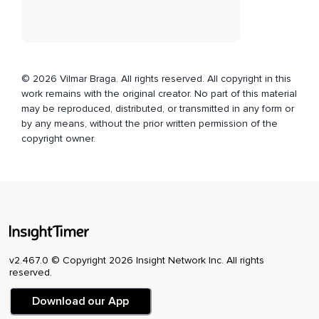
Perceber o seu coração e todos os corações que fazem
parte da sua história.
Faço uma reverência a essa pessoa e a todos os corações
que fazem parte da sua história.
© 2026 Vilmar Braga. All rights reserved. All copyright in this
E também recebo a sua reverência com gratidão e feliz por
work remains with the original creator. No part of this material
esse reconhecimento mútuo.
may be reproduced, distributed, or transmitted in any form or
by any means, without the prior written permission of the
E permito que todos os nossos corações se transformem
copyright owner.
em um único coração.
E transformamos o amar em amor.
Sou a expressão do amor.
Permaneço alguns momentos mais,
Simplesmente contemplando a maravilha do coração.
v2.467.0 © Copyright 2026 Insight Network Inc. All rights
E as maravilhas do amor.
reserved.
Lentamente,
Download our App
Vou movimentando os dedos,