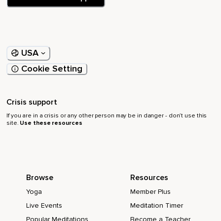
Amarelo,
Verde,
Celeste e índigo.
USA
E agora concentro a minha atenção no alto da cabeça e aí
Cookie Setting
está um vórtice de energia na cor violeta.
Aqui se encontra a conexão com a espiritualidade,
Crisis support
Com uma outra dimensão.
If you are in a crisis or any other person may be in danger - don’t use this
site.
Use these resources
E enquanto eu observo que cada vórtice gira o seu próprio
ritmo,
Vermelho,
Laranja,
Browse
Resources
Amarelo,
Yoga
Member Plus
Live Events
Meditation Timer
Verde,
Popular Meditations
Become a Teacher