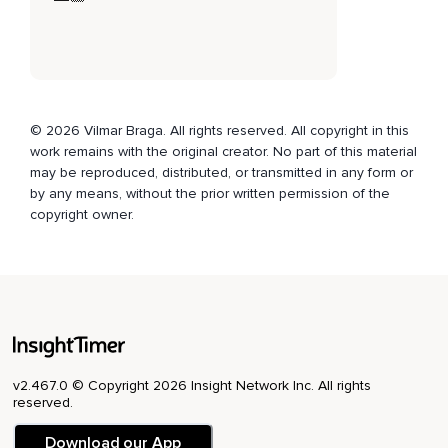
O vermelho,
Laranja,
Amarelo,
Verde e o celeste.
© 2026 Vilmar Braga. All rights reserved. All copyright in this
E chego então até o centro da minha cabeça,
work remains with the original creator. No part of this material
may be reproduced, distributed, or transmitted in any form or
Entre as sobrancelhas e aqui está um vórtice de energia da
by any means, without the prior written permission of the
cor índigo.
copyright owner.
Esse é o centro responsável pela minha identidade
espiritual,
É o centro da harmonia nos pensamentos e da tranquilidade
na alma.
Enquanto observo cada vórtice de energia girando no seu
próprio ritmo,
v2.467.0 © Copyright 2026 Insight Network Inc. All rights
reserved.
O vermelho,
Download our App
Laranja,