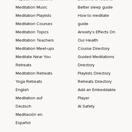
Celeste,
Meditation Music
Better sleep guide
Índigo e violeta,
Meditation Playlists
How to meditate
A minha atenção se eleva um pouco mais e observo um
Meditation Courses
guide
pequeno ponto de luz na cor branca.
Meditation Topics
Anxiety's Effects On
E aqui estou eu,
Meditation Teachers
Our Health
Meditation Meet-ups
Course Directory
A consciência.
Meditate Near You
Guided Meditations
Cada vórtice de energia pertence ao corpo,
Retreats
Directory
Mas por alguns momentos agora eu me conecto com o ser
Meditation Retreats
Playlists Directory
consciente que sou,
Yoga Retreats
Retreats Directory
Com o ser espiritual essencialmente puro e divino.
English
Add an Embeddable
E concentrado nessa imagem mais essencial de mim
Meditation auf
Player
mesmo,
Deutsch
AI Safety
Deixo que um pensamento me conecte com uma força
Meditación en
maior que a minha e me sinto conectado a uma fonte de
Español
amor e sabedoria.