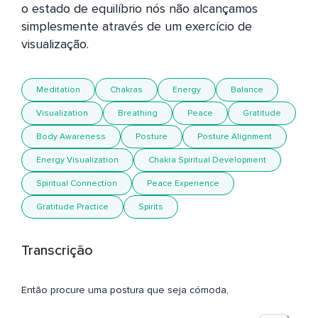
o estado de equilíbrio nós não alcançamos 
simplesmente através de um exercício de 
visualização.
Meditation
Chakras
Energy
Balance
Visualization
Breathing
Peace
Gratitude
Body Awareness
Posture
Posture Alignment
Energy Visualization
Chakra Spiritual Development
Spiritual Connection
Peace Experience
Gratitude Practice
Spirits
Transcrição
Então procure uma postura que seja cómoda,
Se é possível manter a coluna reta sem estar encostado em