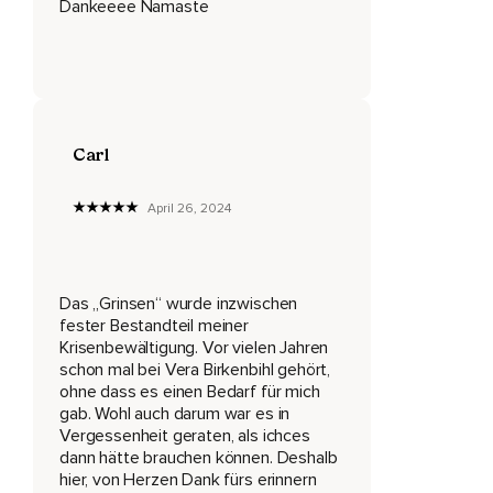
Dankeeee Namaste
In denen können wir nicht raus.
Dennoch will das limbische System uns schützen,
Also pusht es uns mit dieser Energie,
Die sich anfühlt wie Sterben.
Carl
Puls geht hoch,
April 26, 2024
Atemfrequenz geht hoch,
Hitze aus dem Bauch mit dem Gefühl,
Es nicht mehr auszuhalten.
Das „Grinsen“ wurde inzwischen
fester Bestandteil meiner
Was nun tun,
Krisenbewältigung. Vor vielen Jahren
schon mal bei Vera Birkenbihl gehört,
Wenn wir uns nicht mehr limitieren wollen,
ohne dass es einen Bedarf für mich
gab. Wohl auch darum war es in
Wenn wir nicht mehr aufgrund dieser Angst raus aus diesen
Vergessenheit geraten, als ichces
Situationen gehen wollen?
dann hätte brauchen können. Deshalb
Die Methode ist so unglaublich einfach und dennoch
hier, von Herzen Dank fürs erinnern