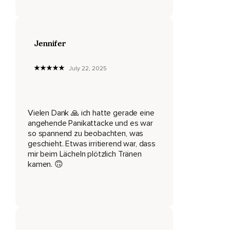
Denn grundsätzlich ist der Grund dafür ein guter.
Eine Panikattacke ist von unserem limbischen System
Jennifer
ausgelöst,
Was die Aufgabe hat,
July 22, 2025
Uns zu beschützen.
In der Zeit,
Vielen Dank 🙏 ich hatte gerade eine
Wo wir noch Jäger und Sammler waren,
angehende Panikattacke und es war
so spannend zu beobachten, was
Hat diese Gehirnregion uns beschützt,
geschieht. Etwas irritierend war, dass
mir beim Lächeln plötzlich Tränen
Wenn der Löwe vor uns stand.
kamen. 🙃
Dann kam so viel Energie,
Dass wir entweder die Kraft hatten,
Mit unserem Speer auf ihn zuzulaufen oder so viel Energie
hatten,