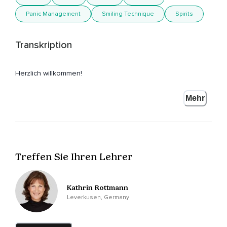
Panic Management
Smiling Technique
Spirits
Transkription
Herzlich willkommen!
Ich freue mich sehr,
Mehr
Dass du diesen Track angeklickt hast,
Weil ich annehme,
Dass du in irgendeiner Weise mit Panikattacken zu tun hast.
Treffen Sie Ihren Lehrer
Und das,
Was ich dir jetzt gleich sagen werde,
Kathrin Rottmann
Ist eine Methode,
Leverkusen, Germany
Die hilft,