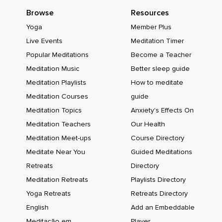
Browse
Resources
Ich sag mal,
Yoga
Member Plus
Gehirnregionen in dir so hin und her geht.
Live Events
Meditation Timer
Und das limbische System tatsächlich denkt,
Popular Meditations
Become a Teacher
Oh Mann,
Meditation Music
Better sleep guide
Meditation Playlists
How to meditate
Ja okay,
Meditation Courses
guide
Also wenn da ein Lächeln ist,
Meditation Topics
Anxiety's Effects On
Ist auch keine reale Gefahr in Verzug.
Meditation Teachers
Our Health
Und die Panik wird reduziert,
Meditation Meet-ups
Course Directory
Meditate Near You
Guided Meditations
Beziehungsweise sie wird nicht nur reduziert,
Retreats
Directory
Sondern sie hört auf.
Meditation Retreats
Playlists Directory
Ich wünsche dir eine tolle Erfahrung damit.
Yoga Retreats
Retreats Directory
Es gibt noch andere wirklich wundervolle
English
Add an Embeddable
Herausforderungen,
Meditação em
Player