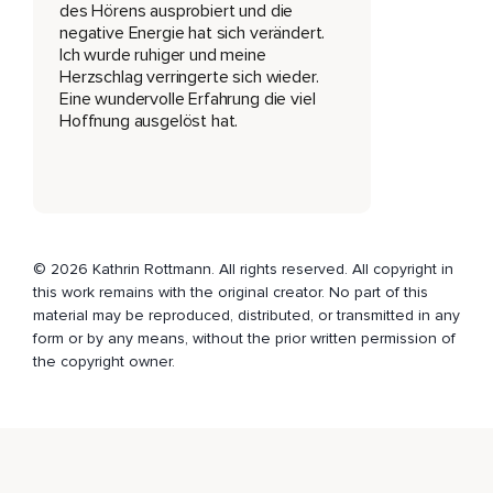
des Hörens ausprobiert und die
Zu lächeln.
negative Energie hat sich verändert.
Es bedarf noch nicht mal ein inneres Lächeln.
Ich wurde ruhiger und meine
Herzschlag verringerte sich wieder.
Lediglich das Hochziehen der Mundwinkel bewirkt,
Eine wundervolle Erfahrung die viel
Hoffnung ausgelöst hat.
Dass wir in eine höhere Gehirnregion kommen,
Den Neokortex,
Der einen höheren Blick hat.
Und wenn du neben deinen Panikattacken außerdem ein
schon erfahrener Meditierender,
© 2026 Kathrin Rottmann. All rights reserved. All copyright in
this work remains with the original creator. No part of this
Eine erfahrene Meditierende bist,
material may be reproduced, distributed, or transmitted in any
form or by any means, without the prior written permission of
Dann kannst du,
the copyright owner.
Wenn du das nächste Mal in dieser Situation bist,
Beobachten,
Was dieses Mundwinkelhochziehen in dir bewirkt.