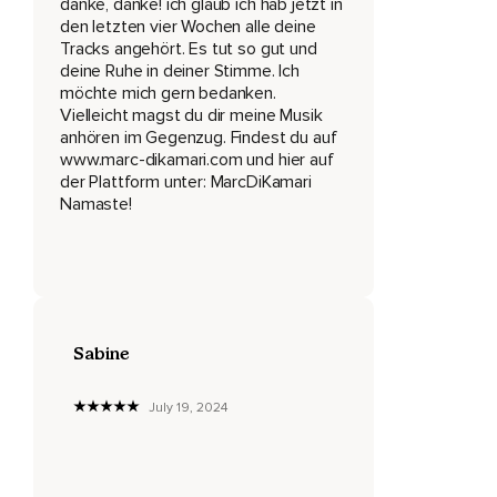
danke, danke! ich glaub ich hab jetzt in
In denen können wir den Impuls nicht mehr ausleben.
den letzten vier Wochen alle deine
Tracks angehört. Es tut so gut und
Wenn der Ball über die Straße rollt,
deine Ruhe in deiner Stimme. Ich
Bremsen wir.
möchte mich gern bedanken.
Vielleicht magst du dir meine Musik
Das heißt,
anhören im Gegenzug. Findest du auf
www.marc-dikamari.com und hier auf
Der Impuls kann abgearbeitet werden.
der Plattform unter: MarcDiKamari
Namaste!
In vielen Situationen können wir das heute nicht mehr und
das limbische System will uns aber dennoch vor dieser
unangenehmen Situation,
Ob sie nun aufgrund einer realen,
Wirklichen Gefahr besteht oder ob es unsere Fantasie ist,
Sabine
Das ist dem limbischen System relativ egal.
July 19, 2024
Es geht eben nur darum,
Uns zu beschützen.
Und nun gibt es Situationen,