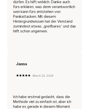
grandios wirkungsvoll.
dürfen. Es hilft wirklich. Danke auch
fürs erklären, was denn verantwortlich
Es gibt nämlich etwas,
sein kann fürs entstehen von
Panikattacken. Mit diesem
Was dem limbischen System signalisiert,
Hintergrundwissen hat der Verstand
zumindest etwas „greifbares“ und das
Dass die Situation,
hilft schon ungemein.
In der wir uns befinden,
Nicht wirklich eine gefährliche ist.
Und das,
Was unserem limbischen System diese Information gibt,
Janna
Ist das bloße Hochziehen der Mundwinkel.
March 23, 2024
Es geht noch nicht mal darum,
Sich einen guten Gedanken zu machen,
Sich vorzustellen,
Ich habe erstmal gedacht, dass die
Methode viel zu einfach ist, aber ich
Etwas Schönes zu denken,
habe es gerade in diesem Moment