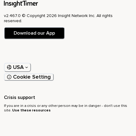
Dieses Aufsteigen aus der tiefsten Tiefe deines Innerns an
Panik ist irritiert.
v2.467.0 © Copyright 2026 Insight Network Inc. All rights
Es denkt förmlich,
reserved.
Wenn da jetzt ein Lächeln ist,
Download our App
Dann kann die Situation nicht so gefährlich sein.
Es dämpft den Energieschub,
Der zur Flucht oder zum Kampf führt,
USA
Und ist tatsächlich irritiert.
Cookie Setting
Es braucht ein bisschen,
Es kommt dann wieder hoch,
Crisis support
Weil die Situation sich ja noch nicht geändert hat,
If you are in a crisis or any other person may be in danger - don’t use this
site.
Use these resources
Also die Mundwinkel schön oben lassen.
Und du wirst beobachten können,
Wie es zwischen diesen beiden,