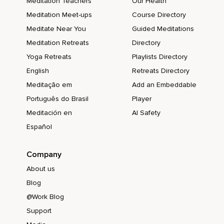
Meditation Teachers
Our Health
Meditation Meet-ups
Course Directory
Meditate Near You
Guided Meditations
Meditation Retreats
Directory
Yoga Retreats
Playlists Directory
English
Retreats Directory
Meditação em
Add an Embeddable
Português do Brasil
Player
Meditación en
AI Safety
Español
Company
About us
Blog
@Work Blog
Support