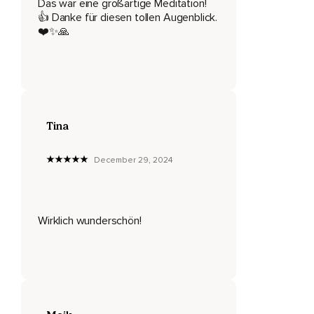
Ich bin kraftvoll,
Das war eine großartige Meditation!
👍 Danke für diesen tollen Augenblick.
Ich bin lebendig,
❤️✨🙏
Ich bin reine Energie,
Ich bin Freude,
Ich bin einzigartig,
Ich bin umgeben von Fülle,
Tina
Ich bin in meiner Mitte,
December 29, 2024
Ich bin offen für die Magie dieses Lebens,
Ich bin ein Wunder,
Wirklich wunderschön!
Ich bin erfolgreich,
Ich bin mitfühlend,
Ich bin Inspiration,
Ich bin das Licht in der Wolke eines Anderen,