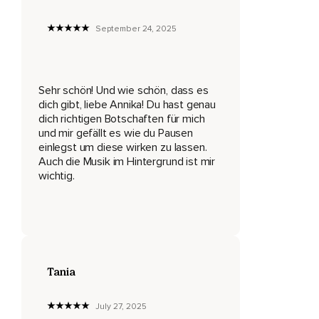
Dies wird sich nicht nur positiv auf dein eigenes Selbstbild,
September 24, 2025
Sondern auf dein gesamtes Leben auswirken.
Du kannst die Sätze während des Hörens wiederholen oder
einfach auf dich wirken lassen.
Sehr schön! Und wie schön, dass es
Folge jederzeit deinem Impuls und tauche so tief wie
dich gibt, liebe Annika! Du hast genau
möglich ins Fühlen ein.
dich richtigen Botschaften für mich
und mir gefällt es wie du Pausen
Mache es dir nun richtig gemütlich,
einlegst um diese wirken zu lassen.
Auch die Musik im Hintergrund ist mir
Entweder im Sitzen oder im Liegen.
wichtig.
Richte dich gut ein und dann schließe sanft deine Augen.
Atme ruhig und gleichmäßig ein und aus.
Spüre und genieße,
Wie dein Atem dich mit neuer und frischer Energie versorgt.
Tania
Dieser wertvolle Moment der Liebe und Verbundenheit ist
nur für dich.
July 27, 2025