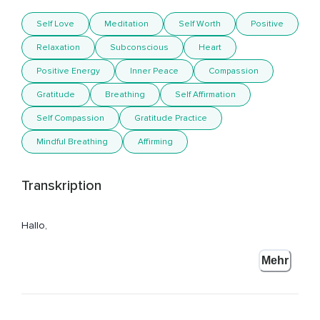
Self Love
Meditation
Self Worth
Positive
Relaxation
Subconscious
Heart
Positive Energy
Inner Peace
Compassion
Gratitude
Breathing
Self Affirmation
Self Compassion
Gratitude Practice
Mindful Breathing
Affirming
Transkription
Hallo,
Mein Name ist Annika Henkelmann und ich freue mich,
Mehr
Dass du hier bist.
Wir alle durchlaufen Zeiten der Freude und Zeiten des
Schmerzes.