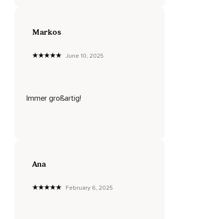
Ich bin in meiner Balance,
Ich bin gesund,
Markos
Ich bin der wichtigste Mensch in meinem Leben,
June 10, 2025
Ich bin genug,
Ich bin mir selbstbewusst,
Ich bin zufrieden,
Immer großartig!
Ich bin mit meinem Herzen verbunden,
Ich bin geliebt,
Ich bin ewiges Sein,
Ana
Ich bin im Fluss des Lebens,
Ich bin wichtig für diese Welt,
February 6, 2025
Ich bin schön von innen und außen,
Ich bin vollkommen im Vertrauen,