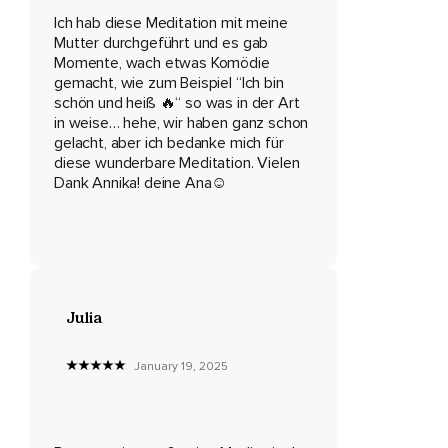
Ich hab diese Meditation mit meine
Ich bin friedvoll,
Mutter durchgeführt und es gab
Momente, wach etwas Komödie
Ich bin der Schöpfer meines Lebens,
gemacht, wie zum Beispiel “Ich bin
Ich bin authentisch,
schön und heiß 🔥“ so was in der Art
in weise… hehe, wir haben ganz schon
Ich bin bereit,
gelacht, aber ich bedanke mich für
diese wunderbare Meditation. Vielen
Liebe zu empfangen,
Dank Annika! deine Ana☺️
Ich bin großartig,
Ich bin alles,
Was ich sein möchte,
Ich bin genau richtig,
Julia
Ich bin lichtvoll,
January 19, 2025
Ich bin jederzeit am richtigen Ort,
Ich bin dankbar für dieses Leben,