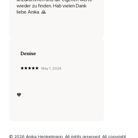
Verbundenheit und Zufriedenheit tief in deinem Herzen.
wieder zu finden. Hab vielen Dank
Schön,
liebe Anika. 🙏
Dass es dich gibt.
Namaste,
Deine Annika
Denise
May 1, 2024
🧡
© 2026 Anika Henkelmann. All rights reserved. All copyright