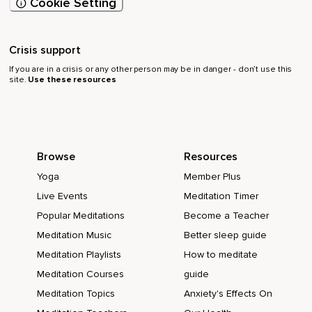
Cookie Setting
Crisis support
If you are in a crisis or any other person may be in danger - don’t use this
site.
Use these resources
Browse
Resources
Yoga
Member Plus
Live Events
Meditation Timer
Popular Meditations
Become a Teacher
Meditation Music
Better sleep guide
Meditation Playlists
How to meditate
Meditation Courses
guide
Meditation Topics
Anxiety's Effects On