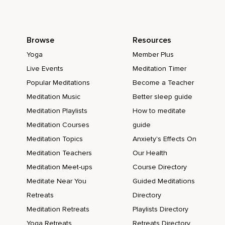
Du bist genau richtig,
So wie du hier gerade bist.
Höre weiterhin auf meine Stimme und verinnerliche die nun
Browse
Resources
folgenden Worte.
Yoga
Member Plus
Es ist nie die Situation selbst,
Live Events
Meditation Timer
Popular Meditations
Become a Teacher
Die dich stresst.
Meditation Music
Better sleep guide
Es ist dein Umgang mit der Situation,
Meditation Playlists
How to meditate
Der Stress entstehen lässt.
Meditation Courses
guide
Der Stress entsteht in deinem Kopf und du hast jederzeit die
Meditation Topics
Anxiety's Effects On
freie Wahl,
Meditation Teachers
Our Health
Wie du damit umgehen möchtest,
Meditation Meet-ups
Course Directory
Meditate Near You
Guided Meditations
Wie du mit einer Situation umgehen möchtest.
Retreats
Directory
Du darfst Nein sagen,
Meditation Retreats
Playlists Directory
Wenn du dich überfordert fühlst.
Yoga Retreats
Retreats Directory