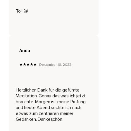
hören und uns immer wieder zurück in unsere Mitte und Kraft
zu holen.
Toll 😀
Das,
Was jetzt in diesem Moment wichtig ist,
Bist nur du.
Anna
Alles andere darf warten.
Eventuelle Aufgaben,
December 16, 2022
Probleme,
Termine,
Herzlichen Dank für die geführte
All das ist jetzt nicht von Bedeutung.
Meditation. Genau das was ich jetzt
brauchte. Morgen ist meine Prüfung
Die Welt da draußen kommt jetzt auch mal ohne dich
und heute Abend suchte ich nach
zurecht,
etwas zum zentrieren meiner
Ganz sicher.
Gedanken. Dankeschön
Du darfst jetzt einfach mal nur für dich da sein.