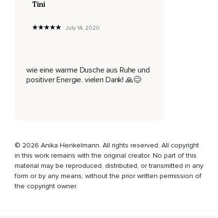
Tini
Hier in der Stille zu sitzen und einfach zu atmen.
Einfach zu sein.
July 14, 2020
Sei einfach hier.
Nimm dich wahr und genieße diesen wunderschönen,
wie eine warme Dusche aus Ruhe und
Erholsamen Moment.
positiver Energie. vielen Dank! 🙏😊
Und sage nun während des Atmens in Gedanken zu dir.
Ich atme ein.
Ich atme aus.
© 2026 Anika Henkelmann. All rights reserved. All copyright
Ich atme ein.
in this work remains with the original creator. No part of this
Ich atme aus.
material may be reproduced, distributed, or transmitted in any
form or by any means, without the prior written permission of
Ich atme ein.
the copyright owner.
Ich atme aus.
Und spüre,