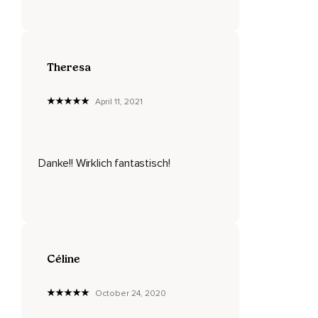
Ist das nicht wundervoll?
Nun nimm einmal alles wahr,
Theresa
Was jetzt gerade ist.
Beobachte eventuelle Geräusche,
April 11, 2021
Solche,
Die nah und auch ganz weit weg wahrzunehmen sind.
Danke!! Wirklich fantastisch!
Kannst du etwas hören?
Und nimm die Umgebungstemperatur wahr.
Kannst du sie fühlen?
Nun spüre die Kleidung an deinem Körper.
Céline
Wie fühlt sie sich an?
Spüre die Verbindungspunkte zwischen deinem Körper und
October 24, 2020
deiner Unterlage.