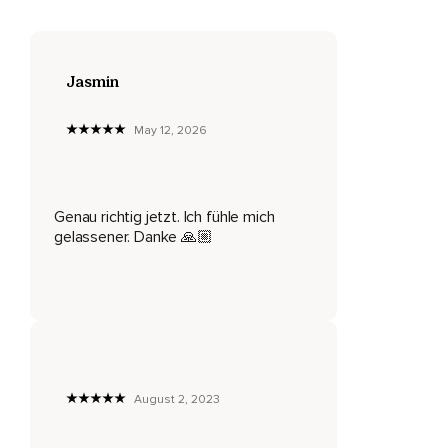
Um im jetzigen Moment anzukommen.
Dass deine Gedanken zunächst noch in dir kreisen und
weiterhin deine Aufmerksamkeit möchten,
Jasmin
Ist völlig normal.
May 12, 2026
Gib dir Zeit und setze dich nicht unter Druck.
Konzentriere dich einfach nur auf meine Stimme und
akzeptiere alles genauso,
Genau richtig jetzt. Ich fühle mich
Wie es jetzt gerade ist.
gelassener. Danke 🙏🏼
Du machst dir selbst ein sehr großes Geschenk damit,
Dass du dir jetzt gerade diese bewusste Auszeit nimmst.
Denn oftmals erkennen wir unsere eigenen Grenzen nicht
und wir gehen über sie hinaus.
Und ganz besonders in herausfordernden Zeiten ist es so
August 2, 2023
wichtig und wertvoll,
Auf die Signale unseres Körpers und unserer Seele zu