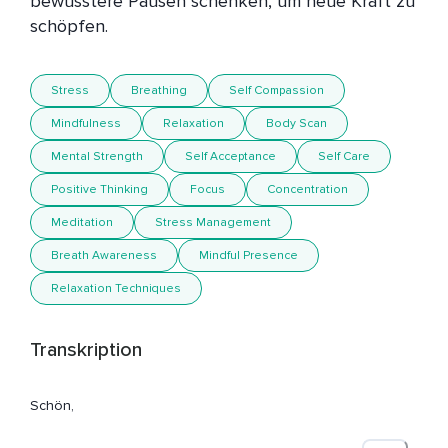
bewusstere Pausen schenken, um neue Kraft zu 
schöpfen.
Stress
Breathing
Self Compassion
Mindfulness
Relaxation
Body Scan
Mental Strength
Self Acceptance
Self Care
Positive Thinking
Focus
Concentration
Meditation
Stress Management
Breath Awareness
Mindful Presence
Relaxation Techniques
Transkription
Schön,
Dass du hier bist zur heutigen Meditation.