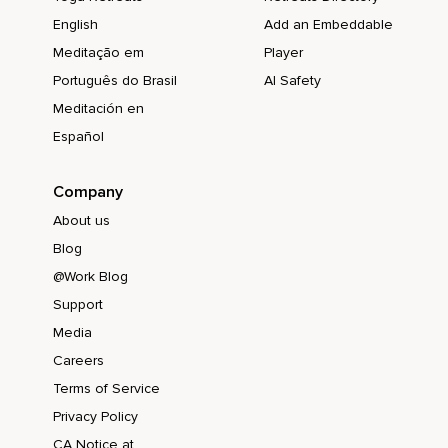
Du zeigst damit mentale Stärke und keine Schwäche.
English
Add an Embeddable
Meditação em
Player
Du darfst dir erlauben,
Português do Brasil
AI Safety
Immer nur einen Schritt nach dem anderen zu gehen.
Meditación en
In deinem ganz eigenen Wohlfühltempo.
Español
Du musst nicht jederzeit für jedermann verfügbar sein.
Company
Und es ist dein Recht,
About us
Dir immer wieder kleine Auszeiten zu schenken,
Blog
Um neue Kraft zu tanken.
@Work Blog
Du darfst Fehler machen,
Support
Media
Um daran zu wachsen,
Careers
Weil du ein Mensch bist.
Terms of Service
Und du musst nicht perfekt sein,
Privacy Policy
Weil niemand von uns perfekt ist.
CA Notice at