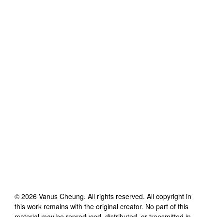
©
2026
Vanus Cheung
. All rights reserved. All copyright in
this work remains with the original creator. No part of this
material may be reproduced, distributed, or transmitted in