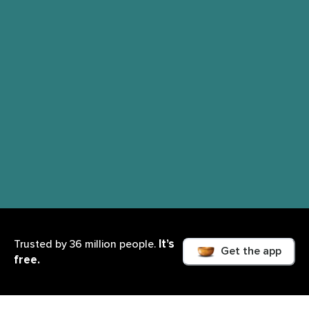
It’s
Trusted by 36 million people.
Get the app
free.