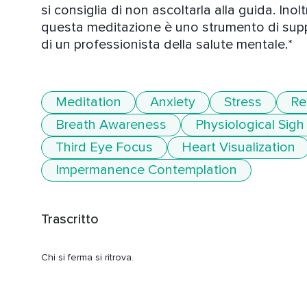
si consiglia di non ascoltarla alla guida. Inol
questa meditazione è uno strumento di suppor
di un professionista della salute mentale.*
Meditation
Anxiety
Stress
Re
Breath Awareness
Physiological Sigh
Third Eye Focus
Heart Visualization
Impermanence Contemplation
Trascritto
Chi si ferma si ritrova.
Meditazione di 13 minuti con presenza magnetica.
Siediti in una posizione comoda,