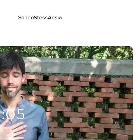
Sonno
Stess
Ansia
3:05