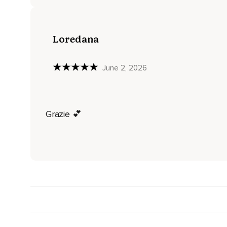
E provalo.
E rilassa.
Loredana
Entrai.
E rilascia completamente.
June 2, 2026
Portati ora.
Organi genitali.
Prova a sentire e percepire i tuoi organi genitali e rilassa.
Grazie 💕
Portati ora.
Al bacino che è stabile.
Alla base della colonna vertebrale.
Che benaretta,
Che fiera,
Nobile e vigorosa!