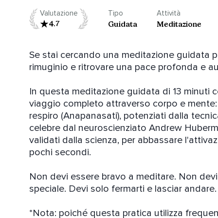
Valutazione
Tipo
Attività
4.7
Guidata
Meditazione
Se stai cercando una meditazione guidata per c
rimuginio e ritrovare una pace profonda e aut
In questa meditazione guidata di 13 minuti c
viaggio completo attraverso corpo e mente:
respiro (Anapanasati), potenziati dalla tecnica
celebre dal neuroscienziato Andrew Huberman 
validati dalla scienza, per abbassare l'attiva
pochi secondi.

Non devi essere bravo a meditare. Non devi a
speciale. Devi solo fermarti e lasciar andare.

*Nota: poiché questa pratica utilizza freque