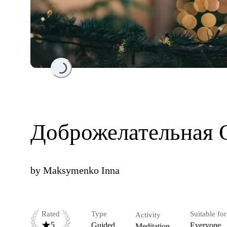
Loading...
Доброжелательная 
by
Maksymenko Inna
Rated
Type
Suitable for
Activity
5
Guided
Everyone
Meditation