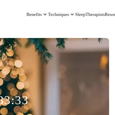
Benefits
Techniques
Sleep
Therapists
Reso
33:33