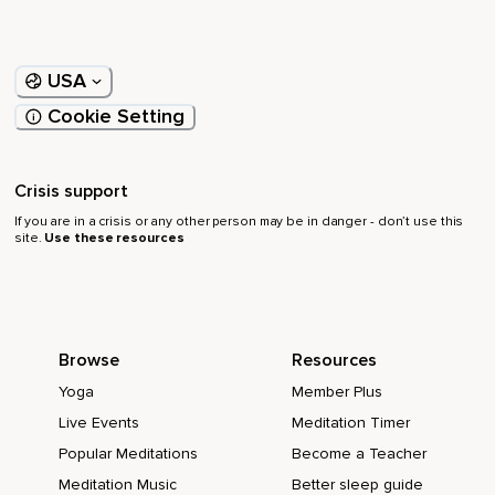
À l'expiration,
Lâchez toutes tensions,
USA
Cookie Setting
Toutes résistances en les laissant disparaître.
Inspire,
Crisis support
Je sens mon corps,
If you are in a crisis or any other person may be in danger - don’t use this
Expire,
site.
Use these resources
Je laisse les tensions partir.
Sentez la détente s'installer doucement,
Permettez-vous de vous relâcher en permettant au calme
Browse
Resources
de vous remplir et de vous envelopper.
Yoga
Member Plus
Relâchez votre visage,
Live Events
Meditation Timer
La mâchoire inférieure,
Popular Meditations
Become a Teacher
Meditation Music
Better sleep guide
Les lèvres,