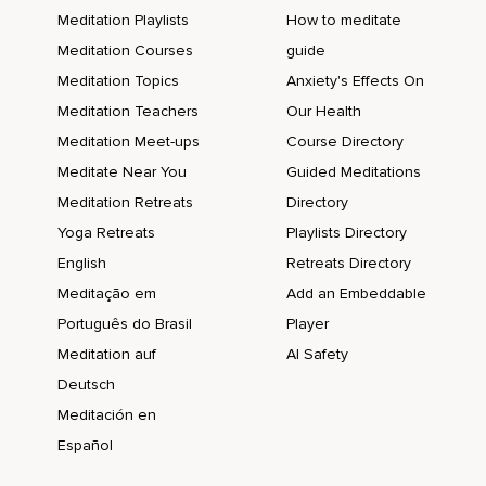
Meditation Playlists
How to meditate
L'intérieur de la bouche,
Meditation Courses
guide
Les pommettes,
Meditation Topics
Anxiety's Effects On
Le nez,
Meditation Teachers
Our Health
Meditation Meet-ups
Course Directory
Les yeux,
Meditate Near You
Guided Meditations
Le front,
Meditation Retreats
Directory
Tous les cuirs chevelus autour de la tête,
Yoga Retreats
Playlists Directory
Les oreilles.
English
Retreats Directory
Meditação em
Add an Embeddable
Quand de façon consciente vous relâchez votre visage et
votre tête,
Português do Brasil
Player
Meditation auf
AI Safety
Le cerveau peut aussi se relâcher,
Deutsch
Comme un muscle qui se détend ou qui se relâche,
Meditación en
Ceci vous aidera à rester plus détaché,
Español
À juste observer les pensées sans besoin de partir avec ou