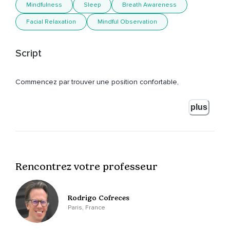
Mindfulness
Sleep
Breath Awareness
Facial Relaxation
Mindful Observation
Script
Commencez par trouver une position confortable,
Des préférences assises.
plus
Si vous faites cette relaxation pour vous aider à vous
endormir,
Vous pouvez bien sûr la faire coucher.
Rencontrez votre professeur
Fermez les yeux,
Prenez conscience de votre respiration,
Rodrigo Cofreces
Inspirez calmement par le nez et expirez doucement par la
Paris, France
bouche.
Imaginez l'air lentement remplir vos poumons et lentement