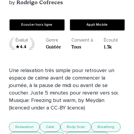
by
Rodrigo Cofreces
Ecouter hors ligne
Appli Mobile
Évalué
Genre
Convient à
Écouté
4.4
Guidée
Tous
1.3k
Une relaxation très simple pour retrouver un 
espace de calme avant de commencer la 
journée, à la pause de midi ou avant de se 
coucher. Juste 5 minutes pour revenir vers soi.

Musique: Freezing but warm, by Meydän 
(licenced under a CC-BY licence)
Relaxation
Calm
Body Scan
Breathing