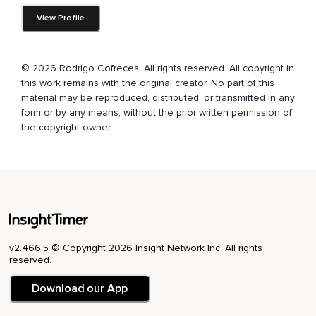
les vider.
View Profile
A chaque expiration,
Relâchez un peu plus votre corps,
© 2026 Rodrigo Cofreces. All rights reserved. All copyright in
this work remains with the original creator. No part of this
Les pieds,
material may be reproduced, distributed, or transmitted in any
form or by any means, without the prior written permission of
Les jambes,
the copyright owner.
Les mains,
Les bras.
Fermez la bouche et continuez en respirant seulement par
le nez.
Sentez s'il y a des tensions ou des crispations au niveau du
dos ou des épaules et à l'aide de la respiration,
v2.466.5 © Copyright 2026 Insight Network Inc. All rights
reserved.
Laissez-les partir.
Download our App
A l'inspiration,
Venez dans les sensations dans le corps,