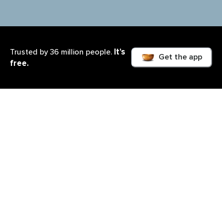
It’s
Trusted by 36 million people.
Get the app
free.
Ce que vous apprendrez
Quels sont les valeurs qui guident votre évolution
personnelle?
Ce cours va bien au-delà des résolutions de Nouvel
An qui ont tendance à être abandonnées avant