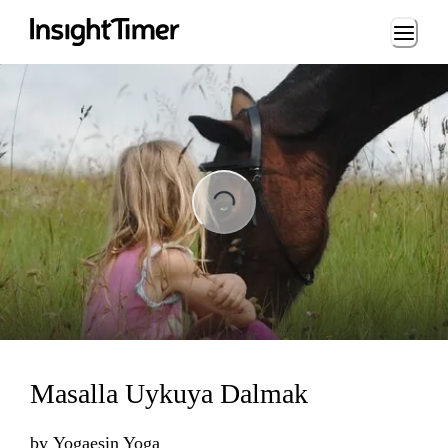
Loading...
Loading...
Masalla Uykuya Dalmak
by
Yogaesin Yoga