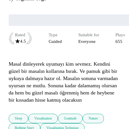
Rated
Type
Suitable for
Plays
4.5
Guided
Everyone
655
Masal dinleyerek uyumayı kim sevmez. Kendini 
güzel bir masalın kollarına bırak. Ve pamuk gibi bir 
uykuya dalmaya hazır ol. Masalın sonuna varmadan 
uyursan ne mutlu. Sonuna kadar dalamamış olursan 
da hem bu güzel masalı öğrenmiş hem de heybene 
bir kıssadan hisse katmış olacaksın
Sleep
Visualization
Gratitude
Nature
Bedtime Story
Visualization Technique