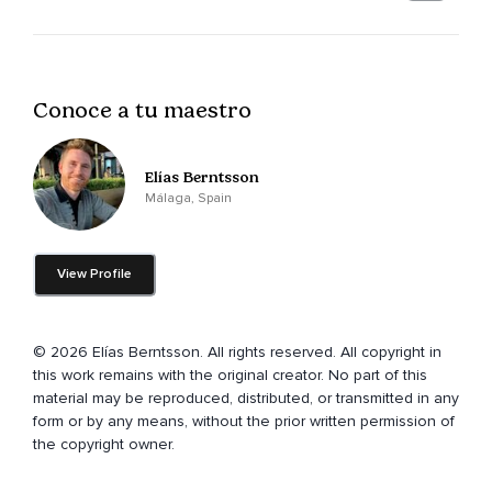
Y quiero decirte que hay mañanas.
En las que el alma necesita recordar.
Que la vida no empieza afuera.
Conoce a tu maestro
Sino dentro.
Antes de mirar el mundo.
Elías Berntsson
Respira y vuelve a tu centro.
Málaga, Spain
Este instante es una puerta abierta.
View Profile
No importa cómo fue ayer.
Hoy puedes elegir de nuevo.
© 2026 Elías Berntsson. All rights reserved. All copyright in
La gratitud es una lámpara.
this work remains with the original creator. No part of this
Que ilumina lo que parecía oscuro.
material may be reproduced, distributed, or transmitted in any
form or by any means, without the prior written permission of
Y convierte lo sencillo en milagro.
the copyright owner.
Escucha estas palabras como semillas de amor.