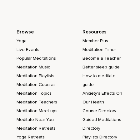
Que vienen camino hacia mí.
Hoy no busco la paz lejos.
Porque la paz vive en mí.
Browse
Resources
Elijo mirar este día con ojos nuevos.
Yoga
Member Plus
Live Events
Meditation Timer
Con una mente limpia.
Popular Meditations
Become a Teacher
Y un corazón dispuesto a recibir bendiciones.
Meditation Music
Better sleep guide
Agradezco mi cuerpo.
Meditation Playlists
How to meditate
Mi templo de aprendizaje.
Meditation Courses
guide
Meditation Topics
Anxiety's Effects On
Mi compañero fiel.
Meditation Teachers
Our Health
En esta experiencia humana.
Meditation Meet-ups
Course Directory
Bendigo cada célula con amor.
Meditate Near You
Guided Meditations
Mi cuerpo escucha mis pensamientos amorosos.
Meditation Retreats
Directory
Yoga Retreats
Playlists Directory
Y responde con equilibrio.