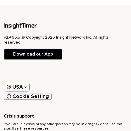
¿Permite que caigan en tu mente?
Y florezcan en paz.
Durante el día de hoy con calma.
Confianza.
v2.466.5 © Copyright 2026 Insight Network Inc. All rights
reserved.
Gratitud.
Download our App
Comenzamos.
Hoy despierto.
Con gratitud en el corazón.
Gracias por este nuevo día.
USA
Cookie Setting
Por este aire que me sostiene.
Por esta oportunidad sagrada de comenzar otra vez.
Crisis support
Agradezco mi vida tal como es ahora.
If you are in a crisis or any other person may be in danger - don’t use this
Y también agradezco todo lo hermoso.
site.
Use these resources