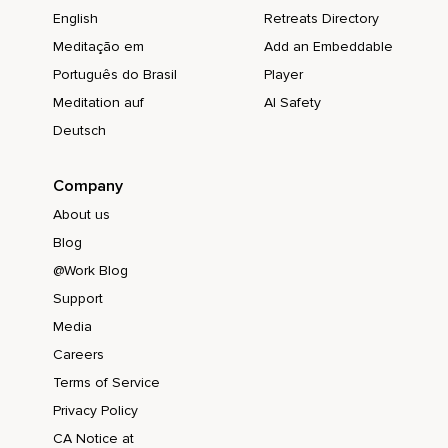
English
Retreats Directory
Fuerza.
Meditação em
Add an Embeddable
Y serenidad.
Português do Brasil
Player
Hoy suelto la crítica hacia mí mismo.
Meditation auf
AI Safety
Deutsch
Y me hablo con dulzura.
Me trato como trataría a alguien.
Company
Que amo profundamente.
About us
Agradezco mis manos que crean.
Blog
@Work Blog
Mis pies.
Support
Que me sostienen.
Media
Mis ojos.
Careers
Que contemplan la belleza.
Terms of Service
Privacy Policy
Y mi corazón.
CA Notice at
Que sigue latiendo con esperanza.