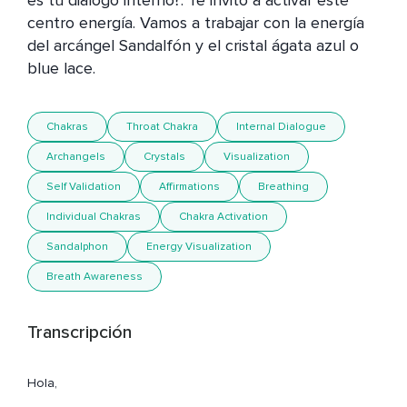
es tu diálogo interno?. Te invito a activar este 
centro energía. Vamos a trabajar con la energía 
del arcángel Sandalfón y el cristal ágata azul o 
blue lace.
Chakras
Throat Chakra
Internal Dialogue
Archangels
Crystals
Visualization
Self Validation
Affirmations
Breathing
Individual Chakras
Chakra Activation
Sandalphon
Energy Visualization
Breath Awareness
Transcripción
Hola,