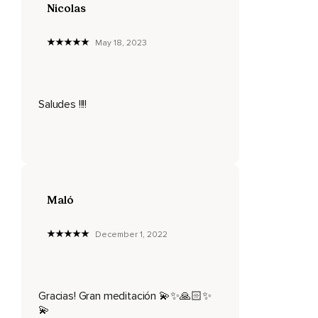
de nuestra voz,
Nicolas
De hecho nos estimula a través de la música,
May 18, 2023
Del canto y a él le vamos a pedir que nos acompañe con su
energía para abrir más profundamente este canal.
Vamos a iniciar,
Saludes !!!!
Toma una posición cómoda,
Puedes estar sentado en el suelo,
Sentado en una silla o acostado.
Toma estos minutos de regalo para ti,
Maló
Ese espacio en el que no seas interrumpido.
December 1, 2022
Cuando te encuentres allí empieza a respirar y en cada
inhalación vas a experimentar cómo el aire entra por tu
nariz,
Baja por tu garganta y llega a tu pecho y luego a tu
Gracias! Gran meditación 💫✨🙏🏻✨
💫
abdomen.