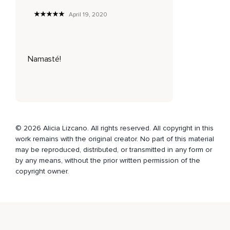
April 19, 2020
¿Qué es eso en lo que tal vez no estás de acuerdo pero
simplemente lo haces?
Mientras vas haciendo conciencia de ello,
Namasté!
Esta esfera va a ir tomando todo eso del entorno mientras
va girando.
Y vas viendo cómo esa esfera va a ir saliendo de tu
gargante y va girando y va tomando todo eso que te
invalida de tu entorno.
© 2026 Alicia Lizcano. All rights reserved. All copyright in this
Y en este caso no estamos hablando de juzgar personas o
work remains with the original creator. No part of this material
situaciones,
may be reproduced, distributed, or transmitted in any form or
Simplemente de verlas desde un punto neutral para que
by any means, without the prior written permission of the
podamos empezar a limpiar ese espacio.
copyright owner.
Ahora la esfera se hace cada vez más grande y más grande.
¿Percibes tal vez que ha cambiado de color,
Su brillo?