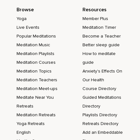
Simplemente observa el Arcángel Sandalfón lo está
llenando con su energía y transmutando toda esta
Browse
Resources
información de invalidación,
Yoga
Member Plus
De falta de claridad,
Live Events
Meditation Timer
De ir en contra de tu verdad.
Popular Meditations
Become a Teacher
Meditation Music
Better sleep guide
El Arcángel te la entrega nuevamente y te invita a que
fusiones esa esfera dentro de ti.
Meditation Playlists
How to meditate
Meditation Courses
guide
Vas a tomarla en tus manos y vas a ponerla nuevamente en
tu garganta y esa esfera va a entrar en ti.
Meditation Topics
Anxiety's Effects On
Meditation Teachers
Our Health
Mientras va entrando te invito a que digamos juntos esta
afirmación.
Meditation Meet-ups
Course Directory
Meditate Near You
Guided Meditations
Me hablo desde el amor y la sabiduría infinita que habita en
mí.
Retreats
Directory
Meditation Retreats
Playlists Directory
Mi verdad está alineada con la energía divina.
Yoga Retreats
Retreats Directory
Nuevamente.
English
Add an Embeddable
Me hablo desde el amor y la sabiduría infinita que habita en