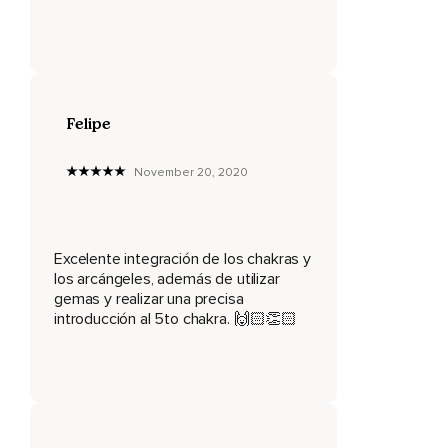
Siente cómo se expande tu pecho en cada inhalación y en
cada exhalación,
Lo puedes hacer por la nariz o por la boca como lo sientas
más cómodo,
Felipe
Vas a sentir cómo se va contrayendo tu abdomen,
Cómo se va contrayendo tu pecho.
November 20, 2020
Siente ese camino que toma tu aire al entrar y al salir de tu
cuerpo.
Excelente integración de los chakras y
Ve haciendo conciencia de este momento presente de tu
los arcángeles, además de utilizar
cuerpo y a medida que vas inhalando y exhalando
gemas y realizar una precisa
conscientemente,
introducción al 5to chakra. 🙌🏻👏🏻
Lleva tu atención a tu garganta e imagina que allí tienes una
esfera de color azul.
Esta esfera se ubica allí y va entrando poco a poco a través
de tu garganta y va empezando a dar giros en sentido de
las manecillas del reloj.