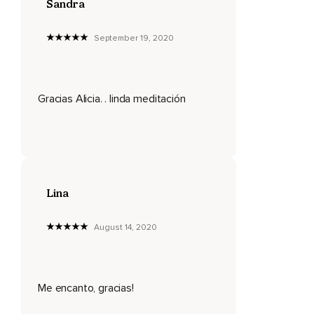
Sandra
A medida que va girando te invito a que te hagas la
pregunta ¿qué te estás diciendo a ti mismo?
September 19, 2020
Hay algunas cosas que nosotros decimos frecuentemente,
Por ejemplo,
Gracias Alicia. . linda meditación
Es que soy muy boba o bobo,
Es que no soy capaz,
No puedo con esto.
¿Qué te estás diciendo a ti mismo constantemente?
Lina
Hasta lo que te dices por molestar,
Porque recuerda que la mente no tiene sentido del humor y
August 14, 2020
todo se toma literal como lo dijiste.
Haz conciencia de ello y a medida que esta esfera va
girando,
Me encanto, gracias!
Ve visualizando cómo esta esfera va tomando todo aquello