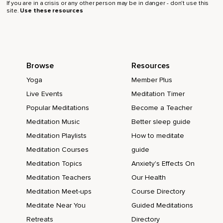
If you are in a crisis or any other person may be in danger - don’t use this
Vas a volver tu atención al centro de tu corazón donde
site.
Use these resources
sigue habiendo una esfera que sigue creciendo y ahora va
a expandirse hacia arriba y va a llegar a tu cuello,
A tus brazos,
Browse
Resources
A tus manos y vas a llenar de gratitud,
Yoga
Member Plus
Amor y alegría esa parte de tu cuerpo,
Live Events
Meditation Timer
Esas manos que te permiten tomar y mantén la intención de
Popular Meditations
Become a Teacher
tomar lo bueno de la vida,
Meditation Music
Better sleep guide
Lo que te hace feliz,
Meditation Playlists
How to meditate
Lo que te da paz,
Meditation Courses
guide
Lo que te genera armonía.
Meditation Topics
Anxiety's Effects On
Meditation Teachers
Our Health
Y avanzando hacia arriba y ahora envía amor,
Meditation Meet-ups
Course Directory
Gratitud y mucha alegría a tu cabeza y a todos tus sentidos,
Meditate Near You
Guided Meditations
Ojos,
Retreats
Directory