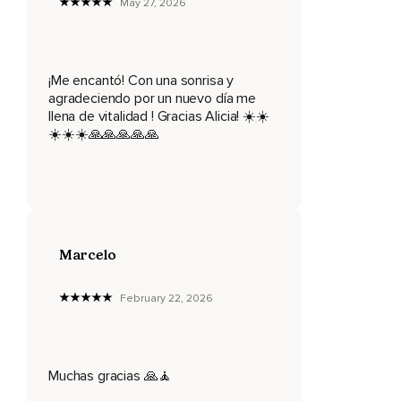
May 27, 2026
Vuelve y acomódate y vuelve y obsérvate,
Sonríe.
Y ahora,
¡Me encantó! Con una sonrisa y
agradeciendo por un nuevo día me
En esta segunda vez,
llena de vitalidad ! Gracias Alicia! ☀️☀️
☀️☀️☀️🙏🙏🙏🙏🙏
Puedes de pronto ver detalles que no has percibido la
primera vez.
Date esa oportunidad de observar con detalle.
Cierra los ojos nuevamente y esta vez vas a dejar allí con
los ojos cerrados el espejo de lado y vas a llevar esa
Marcelo
imagen tuya de tu sonrisa,
De tu rostro,
February 22, 2026
A tu corazón.
Sonríele a tu corazón y siente cómo hay una sinergia
potente entre esa sonrisa y el amor que emana de ti,
Muchas gracias 🙏🧘
Que es tu naturaleza.