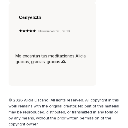
Y esa esfera es cada vez más poderosa y dale gracias,
Amor y alegría a cada parte de tu zona abdominal.
Cenyeliztli
Y no olvides también tu espalda,
November 26, 2019
Cada vértebra,
Ilumínala porque ella es la que te permite tener la firmeza,
La posición para hacer ese canal perfecto de luz.
Me encantan tus meditaciones Alicia,
gracias, gracias, gracias 🙏
Y esa esfera sigue bajando,
Va a iluminar tus órganos reproductores,
Tu cadera y envía mucho amor,
Gratitud y alegría por el poder de creación que tienes,
© 2026 Alicia Lizcano. All rights reserved. All copyright in this
Porque eres el gran manifestador.
work remains with the original creator. No part of this material
may be reproduced, distributed, or transmitted in any form or
Y sigue bajando por tus muslos,
by any means, without the prior written permission of the
Tus rodillas,
copyright owner.