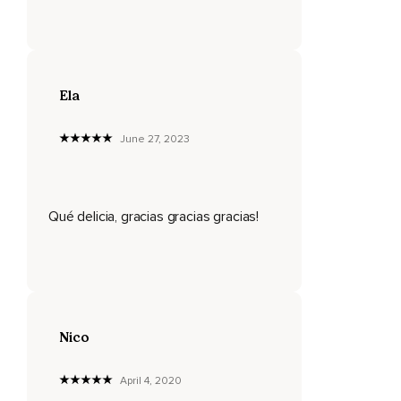
Y puedes ver,
Por ejemplo,
Cómo un rayo rosa se mezcla con tu sonrisa,
Ela
Que puede también tener un color y un brillo especial.
June 27, 2023
Y mira cómo se mezcla esa energía.
Y a medida que se va mezclando,
Qué delicia, gracias gracias gracias!
Va siendo cada vez más grande y puedes verla como una
esfera que ha tomado un color diferente,
Un brillo diferente y empezando a crecer cada vez más en
tu corazón.
Y entre más crece,
Nico
Más sonríes y más amor sientes en el corazón.
Y ahora vas a visualizar cómo esa esfera se va a comportar
April 4, 2020
como un bombillo gigante,