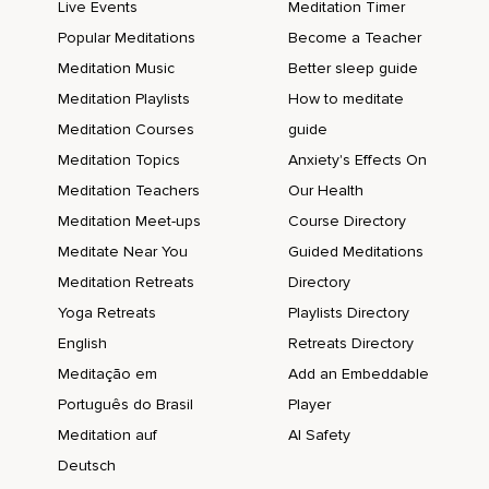
Live Events
Meditation Timer
Puedes visualizar,
Popular Meditations
Become a Teacher
Meditation Music
Better sleep guide
Imaginar,
Meditation Playlists
How to meditate
Percibir como la tierra en cada giro de su centro va
Meditation Courses
guide
transformando esa energía,
Meditation Topics
Anxiety's Effects On
Va convirtiéndola en una energía neutral,
Meditation Teachers
Our Health
Es decir,
Meditation Meet-ups
Course Directory
Que ya no tiene ninguna característica y poco a poco esa
Meditate Near You
Guided Meditations
energía va a ir regresando hacia ti.
Meditation Retreats
Directory
La puedes visualizar,
Yoga Retreats
Playlists Directory
English
Retreats Directory
Imaginar cómo va ascendiendo y tal vez esa energía,
Meditação em
Add an Embeddable
Esa luz,
Português do Brasil
Player
Esa raíz cambió de color y va a entrar por la planta de tus
Meditation auf
AI Safety
pies y va a empezar a llenar cada parte de tu cuerpo.
Deutsch
Es como si estuvieras dibujando con esa luz,