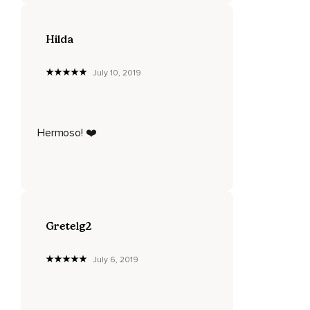
Tus piernas,
Tu cabeza,
Hilda
Siente tu postura.
July 10, 2019
Si es necesario que te reacomodes,
Hazlo en este momento.
Cierra tus ojos,
Hermoso! ❤️
Sigue conectándote con este momento presente a través
de la respiración y las inhalaciones profundas,
Y mientras inhalas vas trayendo hacia ti paz,
Serenidad,
Gretelg2
Amor,
Armonía,
July 6, 2019
Luz,
Y mientras exhalas vas entregando al universo también