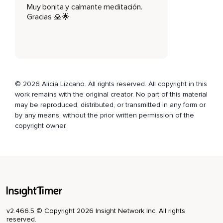
Muy bonita y calmante meditación.
alegría,
Gracias 🙏🌟
Amor,
Tranquilidad,
Luz.
Sigue respirando muy lento y muy profundo y visualiza,
© 2026 Alicia Lizcano. All rights reserved. All copyright in this
work remains with the original creator. No part of this material
Imagina o percibe como desde tu coxis sale una energía,
may be reproduced, distributed, or transmitted in any form or
Una luz,
by any means, without the prior written permission of the
copyright owner.
Una raíz que te conecta al centro de la tierra.
Esta conexión es profunda,
Imagínatelo,
Más o menos 30 metros penetrando cada capa de la tierra y
esa luz,
Esa energía,
v2.466.5 © Copyright 2026 Insight Network Inc. All rights
reserved.