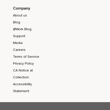
Con esa energía,
Company
About us
Cada una de las partes de tu cuerpo,
Blog
Empezando por los deditos de los pies y va ascendiendo y
@Work Blog
te vas llenando de esa energía.
Support
Vas visualizando cómo sube por tus piernas,
Media
Pasa por tus rodillas,
Careers
Tu cadera,
Terms of Service
Privacy Policy
Cada uno de tus órganos.
CA Notice at
Es importante que los colores y va subiendo vértebra a
Collection
vértebra,
Accessibility
Va ascendiendo y a medida que va subiendo te vas
Statement
sintiendo diferente y vas percibiendo tu cuerpo de una
forma diferente.
Date la oportunidad de sentirlo y de experimentarlo.