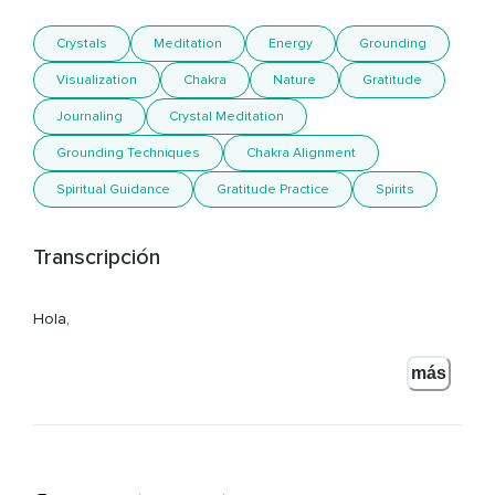
Crystals
Meditation
Energy
Grounding
Visualization
Chakra
Nature
Gratitude
Journaling
Crystal Meditation
Grounding Techniques
Chakra Alignment
Spiritual Guidance
Gratitude Practice
Spirits
Transcripción
Hola,
Te habla Alicia Liscano de Alquimía del Cielo y vamos a
más
hacer una meditación con un cristal.
Puedes escoger aquel que llegó a tu vida hace poco,
El que compraste,