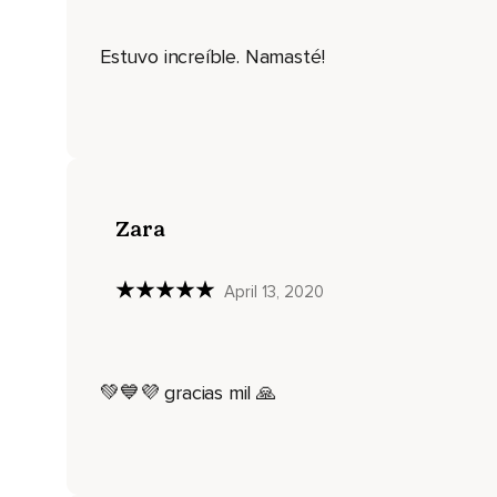
Que tengas esos minutos de tiempo contigo mismo.
Estuvo increíble. Namasté!
Te pido que estés sentado con tu espalda recta,
Ya sea directamente en el suelo o en una silla.
Si es en una silla,
Conecta tus pies al suelo,
Descálzalos,
Zara
Para que sientas esa conexión,
April 13, 2020
Ese pertenecer a esta tierra y estar en el momento presente
Cuando estés listo,
Empieza a respirar profundamente.
💚💙💜 gracias mil 🙏
Ve entrando en este momento en conexión con tu cuerpo.
Percibe qué siente tu cuerpo.
Tal vez se siente incómodo y necesites reacomodarte.