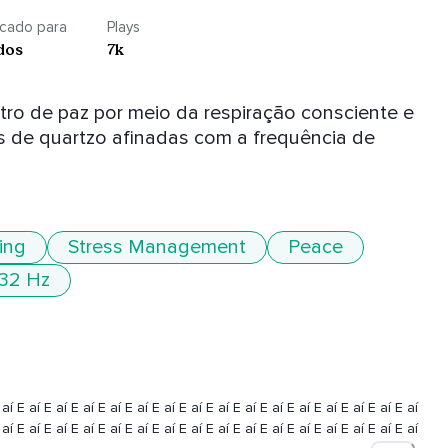
icado para
Plays
dos
7k
o de paz por meio da respiração consciente e 
as de quartzo afinadas com a frequência de 
ing
Stress Management
Peace
32 Hz
 aí E aí E aí E aí E aí E aí E aí E aí E aí E aí E aí E aí E aí E aí E aí E aí
 aí E aí E aí E aí E aí E aí E aí E aí E aí E aí E aí E aí E aí E aí E aí E aí