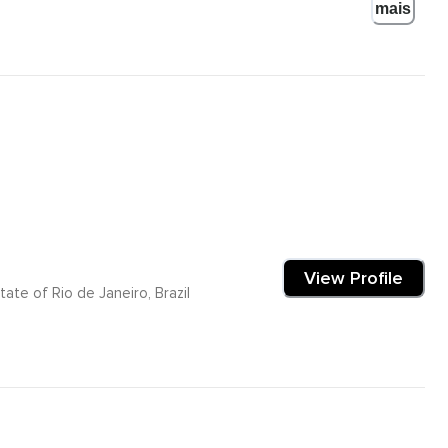
 aí E aí E aí E aí E aí E aí E aí E aí E aí E aí E aí E aí E aí E aí E aí E aí
mais
 aí E aí E aí E aí E aí E aí E aí E aí E aí E aí E aí E aí E aí E aí E aí E aí
 aí E aí E aí E aí E aí E aí E aí E aí E aí E aí E aí E aí E aí E aí E aí E aí
 aí E aí E aí E aí E aí E aí E aí E aí E aí E aí
View Profile
ate of Rio de Janeiro, Brazil