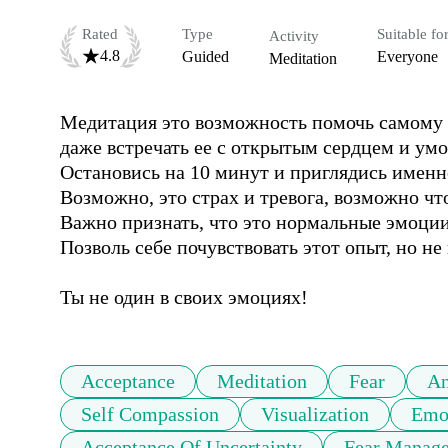
Rated
Type
Suitable fo
Activity
4.8
Guided
Everyone
Meditation
Медитация это возможность помочь самому с
даже встречать ее с открытым сердцем и умом
Остановись на 10 минут и приглядись именно
Возможно, это страх и тревога, возможно что 
Важно признать, что это нормальные эмоции.
Позволь себе почувствовать этот опыт, но не 
Ты не один в своих эмоциях!
Acceptance
Meditation
Fear
An
Self Compassion
Visualization
Emot
Acceptance Of Uncertainty
Fear Manag