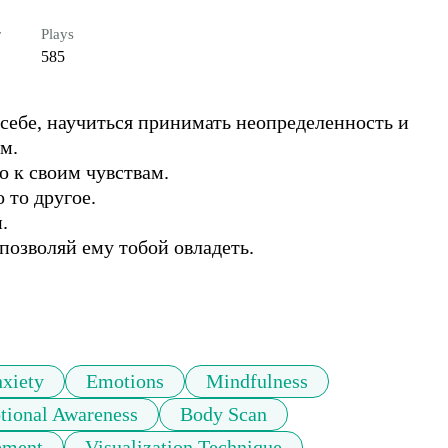
r
Plays
585
ебе, научиться принимать неопределенность и 
.

 к своим чувствам.

то другое. 



позволяй ему тобой овладеть.

xiety
Emotions
Mindfulness
ional Awareness
Body Scan
ement
Visualization Technique