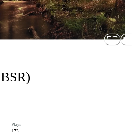
(MBSR)
Plays
173