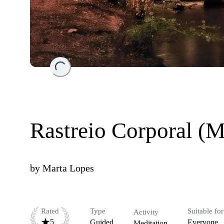
Loading...
Rastreio Corporal 
by
Marta Lopes
Rated
Type
Suitable for
Activity
5
Guided
Everyone
Meditation