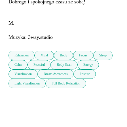
Dobrego i spokojnego czasu ze sobą!

M.

Muzyka: 3way.studio
Relaxation
Mind
Body
Focus
Sleep
Calm
Peaceful
Body Scan
Energy
Visualization
Breath Awareness
Posture
Light Visualization
Full Body Relaxation