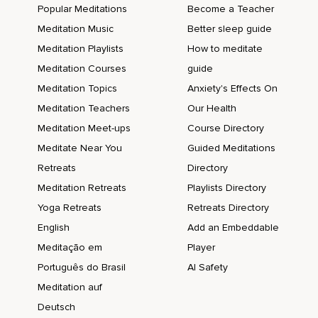
Popular Meditations
Become a Teacher
Quelle autre vertu pourrait la vaincre ?
Meditation Music
Better sleep guide
Des âges durant,
Meditation Playlists
How to meditate
Meditation Courses
guide
Les puissants seigneurs ont réfléchi.
Meditation Topics
Anxiety's Effects On
Et perçu qu'il est salutaire.
Meditation Teachers
Our Health
Car grâce à Lui,
Meditation Meet-ups
Course Directory
La masse illimitée des êtres atteindra sans peine la suprême
Meditate Near You
Guided Meditations
félicité.
Retreats
Directory
Ceux qui veulent détruire les milliers de mots de l'existence.
Meditation Retreats
Playlists Directory
Yoga Retreats
Retreats Directory
Ceux qui veulent écarter l'insatisfaction chez les êtres et
ceux qui veulent jouir de multiples joies ne doivent jamais
English
Add an Embeddable
abandonner l'esprit d'éveil.
Meditação em
Player
À l'instant où l'esprit d'éveil se lève en eux,
Português do Brasil
AI Safety
Meditation auf
Les faibles,
Deutsch
Enchaînés dans la prison du cycle,