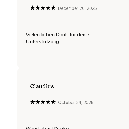
Ganz von selbst,
December 20, 2025
Ganz gleichmäßig,
Entspannt und tief.
Komm mehr und mehr zur Ruhe,
Vielen lieben Dank für deine
Lass die Gedanken,
Unterstützung.
Diesen stressigen Moment an Dir vorbeiziehen.
Dann zähle ich uns nun ein auf einen gemeinsamen Atemrh
Bei dem wir auf drei Zählzeiten einatmen und auf fünf bis s
Und wenn wir die Ausatmung ganz bewusst in die Länge zie
Claudius
Dann signalisieren wir unserem Nervensystem,
Dass alles in Ordnung ist,
October 24, 2025
Wir können uns entspannen.
Zwischen jeder Ein- und Ausatmung entstehen kleine Atemp
Wunderbar ! Danke