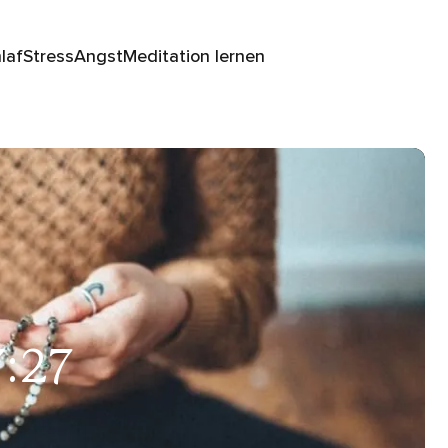
laf
Stress
Angst
Meditation lernen
7:27