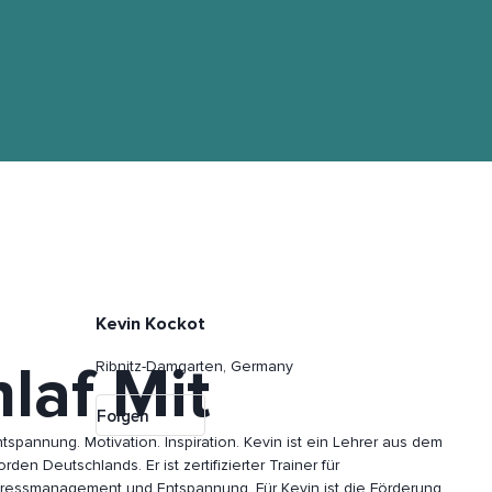
Kevin Kockot
laf Mit
Ribnitz-Damgarten, Germany
Folgen
spannung. Motivation. Inspiration. Kevin ist ein Lehrer aus dem
rden Deutschlands. Er ist zertifizierter Trainer für
tressmanagement und Entspannung. Für Kevin ist die Förderung