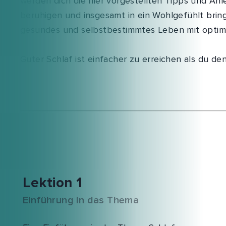
werden dich die hier vorgestellten Tipps und An
beruhigen und insgesamt in ein Wohlgefühlt bring
gesundes und selbstbestimmtes Leben mit optima
Guter Schlaf ist einfacher zu erreichen als du den
Lektion 1
Einführung in das Thema