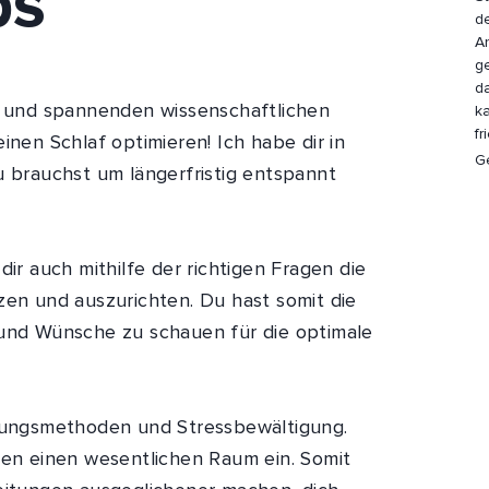
ps
d
A
g
da
en und spannenden wissenschaftlichen
ka
fr
inen Schlaf optimieren! Ich habe dir in
G
u brauchst um längerfristig entspannt
dir auch mithilfe der richtigen Fragen die
zen und auszurichten. Du hast somit die
 und Wünsche zu schauen für die optimale
nnungsmethoden und Stressbewältigung.
hen einen wesentlichen Raum ein. Somit