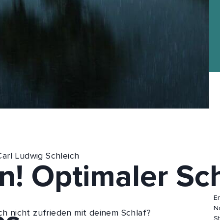
 Carl Ludwig Schleich
! Optimaler Sch
Ent
No
ch nicht zufrieden mit deinem Schlaf?
S