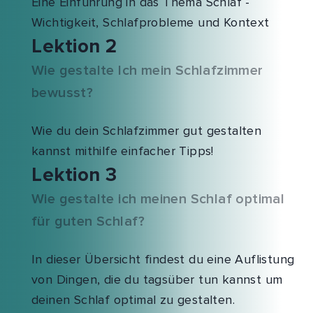
Eine Einführung in das Thema Schlaf -
Wichtigkeit, Schlafprobleme und Kontext
Lektion 2
Wie gestalte Ich mein Schlafzimmer
bewusst?
Wie du dein Schlafzimmer gut gestalten
kannst mithilfe einfacher Tipps!
Lektion 3
Wie gestalte ich meinen Schlaf optimal
für guten Schlaf?
In dieser Übersicht findest du eine Auflistung
von Dingen, die du tagsüber tun kannst um
deinen Schlaf optimal zu gestalten.