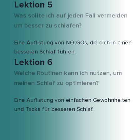
Lektion 5
Was sollte ich auf jeden Fall vermeiden
um besser zu schlafen?
Eine Auflistung von NO-GOs, die dich in einen
besseren Schlaf führen.
Lektion 6
Welche Routinen kann ich nutzen, um
meinen Schlaf zu optimieren?
Eine Auflistung von einfachen Gewohnheiten
und Tricks für besseren Schlaf.