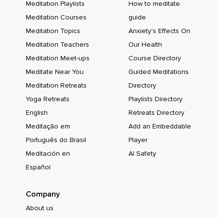
alles,
Meditation Playlists
How to meditate
Meditation Courses
guide
Was ich ausprobieren darf.
Meditation Topics
Anxiety's Effects On
Voller Dankbarkeit wertschätze ich all die Tiere auf diesem
Meditation Teachers
Our Health
Planeten,
Meditation Meet-ups
Course Directory
Egal ob groß oder klein,
Meditate Near You
Guided Meditations
Nah oder fern.
Meditation Retreats
Directory
Ich bin dankbar für die vielen Möglichkeiten,
Yoga Retreats
Playlists Directory
English
Retreats Directory
Mich weiterentwickeln zu können.
Meditação em
Add an Embeddable
Ich bin dankbar dafür,
Português do Brasil
Player
Dass mein Körper mir signalisiert,
Meditación en
AI Safety
Was ihm gut tut und was nicht.
Español
Ich bin dankbar für mein schönes,
Company
Warmes Zuhause.
About us
Ich bin dankbar für all die Menschen,