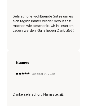
Ich bin dankbar und stolz auf mich,
Weil ich bereits vieles in meinem Leben erreicht habe.
Sehr schöne wohltuende Sätze um es
Ich bin dankbar für meine innere Stärke und meinen Mut.
sich täglich immer wieder bewusst zu
machen wie beschenkt wir in unserem
Ich bin dankbar,
Leben werden. Ganz lieben Dank! 🙏😊
Dass ich Freude und Dankbarkeit empfinden kann.
Ich bin von Herzen dankbar für die Menschen,
Von denen ich lernen darf.
Voller Dankbarkeit und Freude sehe ich all die Wunder,
Hannes
Die mir täglich begegnen.
October 31, 2020
Ich bin dankbar für den Frühling,
Sommer,
Danke sehr schön...Namaste...🙏
Herbst und Winter.
Ich bin mir selbst dankbar,