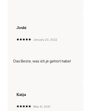
Die ich bis heute genießen durfte,
Bin ich von Herzen dankbar.
Auch für schmerzhafte Erfahrungen bin ich dankbar,
Joshi
Weil diese mich wachsen lassen.
January 20, 2022
Ich danke der Mutter Erde für all die gesunden Früchte,
Die sie uns schenkt.
Ich bin dankbar für die Fülle an Lebensmitteln,
Das Beste, was ich je gehört habe!
Aus der ich wählen darf.
Ich bin dankbar,
Dass ich Nein sagen kann zu allem,
Was mir nicht gut tut.
Katja
Ich bin von Herzen dankbar für meine Talente und
Fähigkeiten.
May 31, 2021