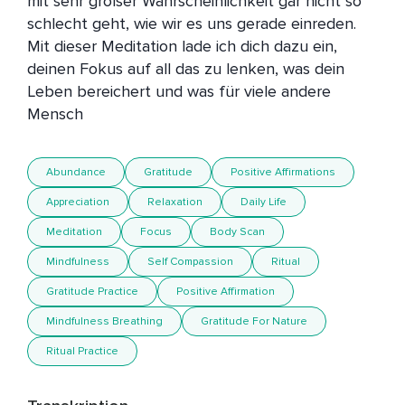
mit sehr großer Wahrscheinlichkeit gar nicht so 
schlecht geht, wie wir es uns gerade einreden. 
Mit dieser Meditation lade ich dich dazu ein, 
deinen Fokus auf all das zu lenken, was dein 
Leben bereichert und was für viele andere 
Mensch
Abundance
Gratitude
Positive Affirmations
Appreciation
Relaxation
Daily Life
Meditation
Focus
Body Scan
Mindfulness
Self Compassion
Ritual
Gratitude Practice
Positive Affirmation
Mindfulness Breathing
Gratitude For Nature
Ritual Practice