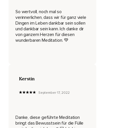
Deine Schultern,
Deine Arme und Hände.
So wertvoll, noch mal so
verinnerlichen, dass wir für ganz viele
Erlaube Deinem Körper,
Dingen im Leben dankbar sein sollen
und dankbar sein kann. Ich danke dir
Immer lockerer und entspannter zu werden.
von ganzem Herzen für diesen
wunderbaren Meditation. 💚
Sinke in ein wohliges und ruhiges Gefühl und nimm wahr,
Wie auch Dein Geist sich nach und nach immer mehr
entspannt.
Und nun höre einfach weiterhin auf meine Stimme,
Höre,
Kerstin
Fühle und verinnerliche die positiven Affirmationen,
September 17, 2022
Die ich gleich zu Dir sagen werde.
Du musst sie nicht wiederholen.
Lasse Dich einfach komplett fallen und fühle alles,
Danke, diese geführte Meditation
bringt das Bewusstsein für die Fülle
Was sich Dir zeigt,