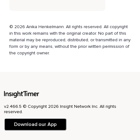
Dass ich mir Auszeiten zum Meditieren nehme.
Ich bin von Herzen dankbar für jeden neuen Tag,
© 2026 Anika Henkelmann. All rights reserved. All copyright
Der mir geschenkt wird.
in this work remains with the original creator. No part of this
material may be reproduced, distributed, or transmitted in any
Ich bin dankbar für die wunderschöne Natur.
form or by any means, without the prior written permission of
Ich bin dankbar für das Singen der Vögel und für den Wind
the copyright owner.
auf meiner Haut.
Ich bin dankbar,
Dass ich so bin,
Wie ich bin,
Einzigartig und voller Liebe.
v2.466.5 © Copyright 2026 Insight Network Inc. All rights
reserved.
Ich bin dankbar für das Bewusstsein,
Meine Gedanken jederzeit frei wählen zu können.
Download our App
Ich bin dankbar für die Gabe,