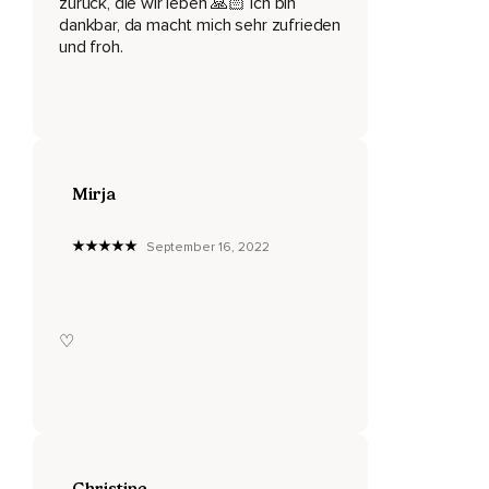
zurück, die wir leben 🙏🏻 Ich bin
dankbar, da macht mich sehr zufrieden
Ohne es zu bewerten.
und froh.
Und solltest Du bei dem einen oder anderen Satz eventuell
einen inneren Widerstand spüren,
Könnte genau dies ein Zeichen dafür sein,
Dass Du bei dem Thema vielleicht mal ein kleines bisschen
Mirja
genauer hinschauen darfst.
Nun verinnerliche die folgenden positiven Affirmationen.
September 16, 2022
Ich bin dankbar für meinen Atem,
Der meinen Körper mit neuer Lebensenergie versorgt.
♡
Ich bin dankbar für jeden einzelnen Herzschlag,
Der mir zeigt,
Dass ich ein Wunder der Natur bin.
Ich bin dankbar für meine Sinne,
Christine