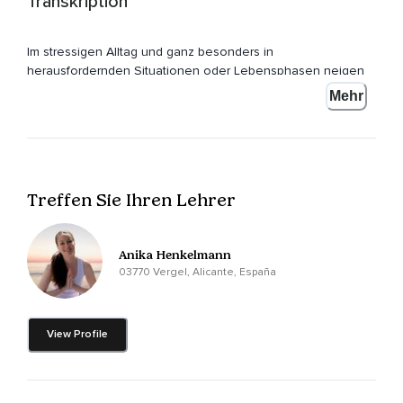
Transkription
Im stressigen Alltag und ganz besonders in
herausfordernden Situationen oder Lebensphasen neigen
wir dazu,
Mehr
Unseren Fokus auf all das zu lenken,
Was wir nicht möchten.
Wir konzentrieren uns auf alles,
Treffen Sie Ihren Lehrer
Was uns nicht gefällt,
Wir beklagen uns und leben dadurch im sogenannten
Anika Henkelmann
Mangelbewusstsein.
03770 Vergel, Alicante, España
Und durch diesen inneren Widerstand geht es uns
letztendlich noch schlechter.
View Profile
Wir verlieren immer mehr den Blick für all das,
Was wir in unserem Leben haben und was dieses so sehr
bereichert.