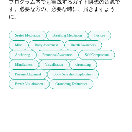
プログラム内でも実践するガイド瞑想の音源で
す。必要な方の、必要な時に、届きますよう
に。
Seated Meditation
Breathing Meditation
Posture
Mbct
Body Awareness
Breath Awareness
Anchoring
Emotional Awareness
Self Compassion
Mindfulness
Visualization
Grounding
Posture Alignment
Body Sensation Exploration
Breath Visualization
Grounding Techniques