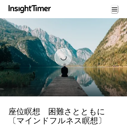
Loading...
Loading...
座位瞑想 困難さとともに
〔マインドフルネス瞑想〕