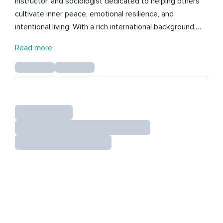
instructor, and sociologist dedicated to helping others
cultivate inner peace, emotional resilience, and
intentional living. With a rich international background,
Paulina blends evidence-based mindfulness practices
Read more
with a deep understanding of human connection and
emotional healing. Her work supports both beginners
and experienced meditators seeking calm, clarity, and
balance. (ES) Paulina es profesora certificada de MBSR y
MBCL, instructora de yoga y socióloga dedicada a
ayudar a las personas a cultivar la paz interior, la
resiliencia emocional y una vida intencional. Sus
meditaciones están diseñadas cuidadosamente para
reducir el estrés y fomentar la autocompasión. Con una
sólida experiencia internacional, Paulina combina
prácticas de mindfulness basadas en evidencia
científica con una profunda comprensión de la conexión
humana y la sanación emocional. Su trabajo apoya tanto
a principiantes como a meditadores con experiencia que