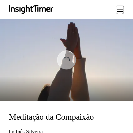
Loading...
ng...
Meditação da Compaixão
by
Inês Silveira