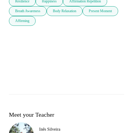
Resilience
Happiness
Affirmation Repetition
Breath Awareness
Body Relaxation
Present Moment
Affirming
Meet your Teacher
Inês Silveira