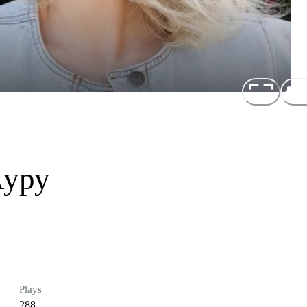
Ауру
Plays
288