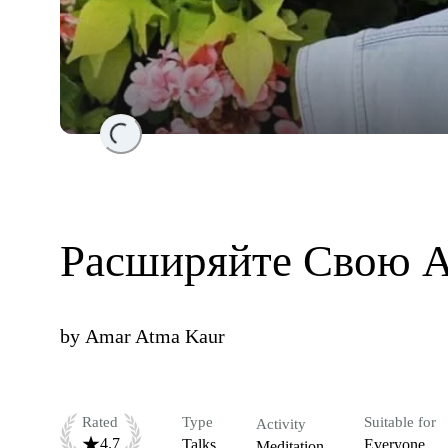
Loading...
Расширяйте Свою 
by
Amar Atma Kaur
Rated
Type
Suitable for
Activity
4.7
Talks
Everyone
Meditation