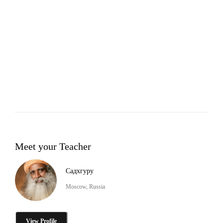
Meet your Teacher
Садхгуру
Moscow, Russia
View Profile