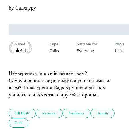
by
Садхгуру
Rated
Type
Suitable for
Plays
4.8
Talks
Everyone
1.1k
Неуверенность в себе мешает вам? 
Самоуверенные люди кажутся успешными во 
всём? Точка зрения Садхгуру позволит вам 
увидеть эти качества с другой стороны.
Self Doubt
Awareness
Confidence
Humility
Truth