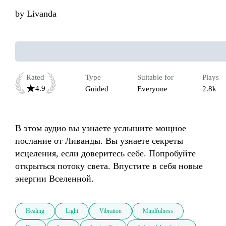
by
Livanda
Rated
Type
Suitable for
Plays
4.9
Guided
Everyone
2.8k
В этом аудио вы узнаете услышите мощное 
послание от Ливанды​. Вы узнаете секреты 
исцеления, если доверитесь себе. Попробуйте 
открыться потоку света. Впустите в себя новые 
Healing
Light
Vibration
Mindfulness