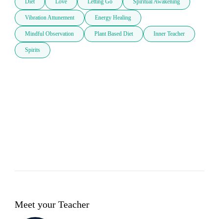
Diet
Love
Letting Go
Spiritual Awakening
Vibration Attunement
Energy Healing
Mindful Observation
Plant Based Diet
Inner Teacher
Spirits
Meet your Teacher