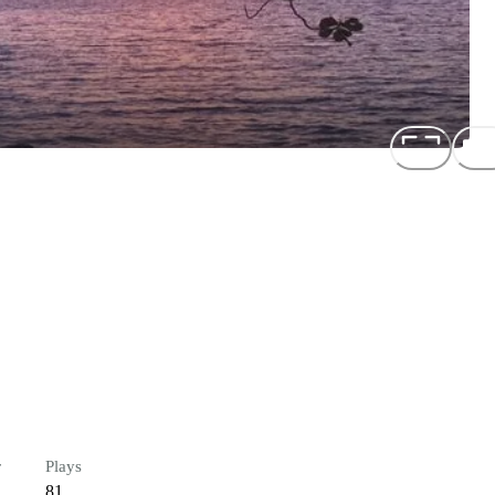
r
Plays
81