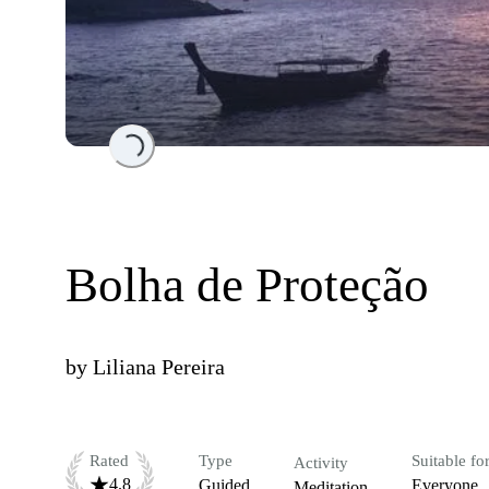
Loading...
Bolha de Proteção
by
Liliana Pereira
Rated
Type
Suitable fo
Activity
4.8
Guided
Everyone
Meditation