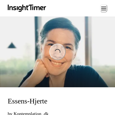
Loading...
ading...
Essens-Hjerte
by
Kontemplation .dk