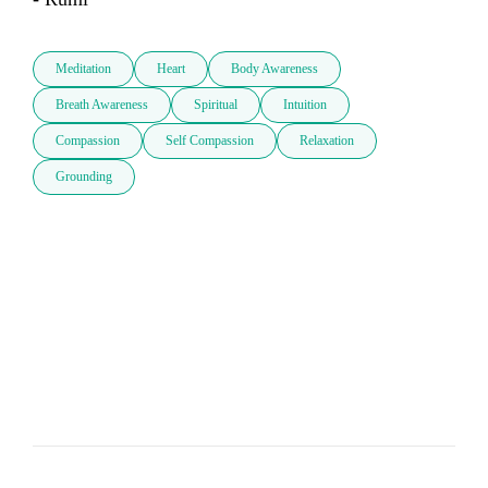
Meditation
Heart
Body Awareness
Breath Awareness
Spiritual
Intuition
Compassion
Self Compassion
Relaxation
Grounding