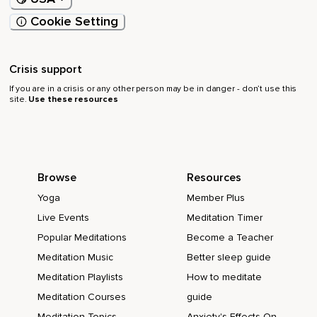
Du matin au soir ?
Cookie Setting
Je te laisse un moment pour visualiser les changements qui
pourraient avoir dans ta vie.
Maintenant,
Crisis support
If you are in a crisis or any other person may be in danger - don’t use this
Tu vas toucher ton genou droit avec ta main et tu vas y
site.
Use these resources
mettre ces sentiments de confiance,
De sécurité.
Avec ta main gauche,
Browse
Resources
Tu vas toucher ton genou gauche et tu vas y refléter cette
lumière qui brille en toi.
Yoga
Member Plus
Live Events
Meditation Timer
Et dans ton quotidien,
Popular Meditations
Become a Teacher
Je veux que quand tu manques de confiance,
Meditation Music
Better sleep guide
De sécurité,
Meditation Playlists
How to meditate
Tu puisses toucher ton genou droit pour te rappeler de
Meditation Courses
guide
cette émotion,
Meditation Topics
Anxiety's Effects On