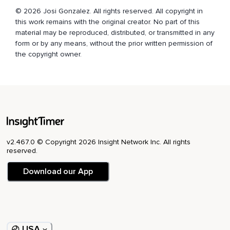
Mais aussi depuis le cœur.
© 2026 Josi Gonzalez. All rights reserved. All copyright in
this work remains with the original creator. No part of this
Essaye,
material may be reproduced, distributed, or transmitted in any
form or by any means, without the prior written permission of
Essaye d'imaginer quels sont les changements qui
the copyright owner.
pourraient avoir lieu si ton attitude changeait.
Si tu te sentais en confiance,
Retrouve ces sentiments de confiance quelque part dans
ton corps.
Fais-les grandir,
Que tu puisses l'identifier à tout moment.
v2.467.0 © Copyright 2026 Insight Network Inc. All rights
reserved.
Imagine comment ta vie échangerait avec ces sentiments
de confiance,
Download our App
De sécurité.
Qu'est-ce qui pourrait arriver si ta lumière qui brille en toi
brillait tous les jours,
USA