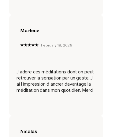
2,
3.
Ouvre cette porte.
Marlene
Derrière,
February 18, 2026
Un paysage magnifique,
Dans une forêt,
En pleine verdure,
J adore ces méditations dont on peut
retrouver la sensation par un geste. J
Différentes fleurs,
ai l impression d ancrer davantage la
méditation dans mon quotidien. Merci
Différents arbres,
Couleurs,
Odeurs.
Prends une inspiration.
Nicolas
Commence à marcher dans cet endroit magnifique.