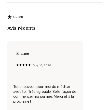
5,
4,
4.5 (318)
3,
Avis récents
2,
1,
0.
France
Face à toi,
May 16, 2026
Une porte magnifique.
Visualise-la bien avec les détails,
La grandeur et une clé dorée dans la serrure.
Tout nouveau pour moi de méditer
avec toi. Très agréable. Belle façon de
Tu vas la prendre avec ta main droite et la faire tourner 3
commencer ma journée. Merci et à la
fois.
prochaine !
1,