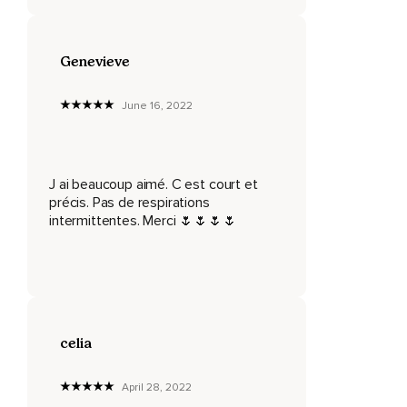
Plus de peur.
Tu te sens en sécurité,
Genevieve
En confiance.
June 16, 2022
A cet instant,
Tu vois briller à l'intérieur de toi cette lumière,
J ai beaucoup aimé. C est court et
Ta propre valeur.
précis. Pas de respirations
Cette lumière qui te permet de briller,
intermittentes. Merci 🌷🌷🌷🌷
De communiquer avec l'extérieur.
Avec joie,
Amour inconditionnel.
celia
Profite d'admirer cette lumière.
Profite de cet instant,
April 28, 2022