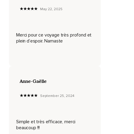
Admire la lumière,
May 22, 2025
Les couleurs.
Regarde bien les fleurs,
Merci pour ce voyage très profond et
Les arbres,
plein d’espoir. Namaste
Peut-être des animaux qui se promènent aussi là.
Sens les odeurs qui se dégagent de la nature.
Ressens la chaleur du soleil sur ta peau,
La lumière à travers les arbres,
Anne-Gaëlle
La sensation sous tes pieds,
September 25, 2024
La sensation de l'air sur ton visage qui amène toutes les
odeurs qui t'entourent.
Profite de toucher les arbres,
Simple et très efficace, merci
beaucoup !!!
De sentir leur surface,