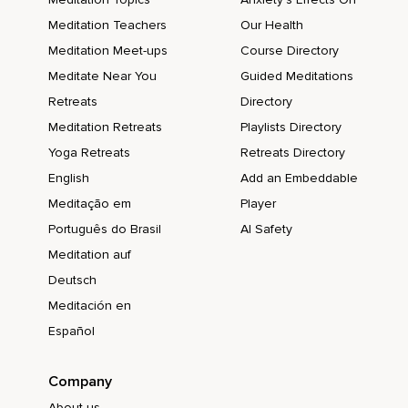
Ces sentiments et que tu puisses les refaire vivre en toi.
Meditation Teachers
Our Health
Meditation Meet-ups
Course Directory
Pareil,
Meditate Near You
Guided Meditations
Si tu manques un peu de joie,
Retreats
Directory
De vivre,
Meditation Retreats
Playlists Directory
De cette lumière qui brille à l'intérieur de toi,
Yoga Retreats
Retreats Directory
English
Add an Embeddable
Que tu puisses toucher avec ta main gauche ton genou
gauche afin de la rallumer,
Meditação em
Player
Português do Brasil
AI Safety
De la faire briller en toi.
Meditation auf
Maintenant,
Deutsch
Reviens en arrière,
Meditación en
Traverse la porte,
Español
Ferme-la derrière toi et tourne la clé trois fois.
Company
Un,
About us