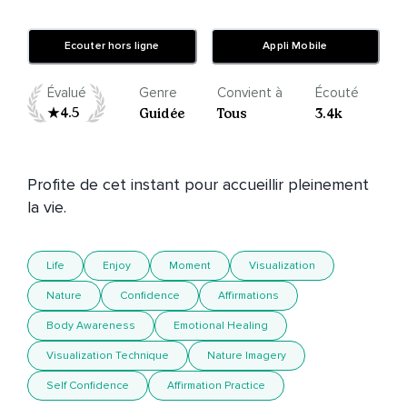
Ecouter hors ligne
Appli Mobile
Évalué
Genre
Convient à
Écouté
4.5
Guidée
Tous
3.4k
Profite de cet instant pour accueillir pleinement 
la vie.
Life
Enjoy
Moment
Visualization
Nature
Confidence
Affirmations
Body Awareness
Emotional Healing
Visualization Technique
Nature Imagery
Self Confidence
Affirmation Practice