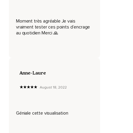
La joie qui t'envahit d'être dans un endroit pareil,
Magnifique,
Moment très agréable Je vais
vraiment tester ces points d’encrage
Avec liberté de choisir qui tu veux être,
au quotidien Merci 🙏
Comment tu veux être,
Comment tu veux te sentir.
Profite de sauter,
De courir,
Anne-Laure
De chanter,
August 18, 2022
De danser.
C'est ton moment,
Le moment où tu choisis ce que tu veux devenir.
Géniale cette visualisation
Plus de soucis,
Plus d'inquiétudes,