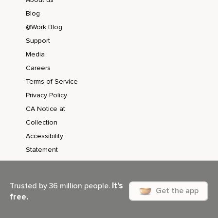
Deux,
Blog
Tourne-toi face aux escaliers qui montent et nous allons
@Work Blog
monter ensemble.
Support
Un,
Media
Careers
Deux,
Terms of Service
Trois,
Privacy Policy
Quatre,
CA Notice at
Cinq.
Collection
Accessibility
Maintenant,
Statement
Je veux que tu saches qu'une fois l'exercice sera fini,
Tu as toutes les possibilités de créer ta vie telle que tu les
avais dans cet endroit magique au quotidien.
It’s
Trusted by 36 million people.
Get the app
free.
Que tu te souviennes de ta main droite sur ton genou droit
pour retrouver ces sentiments de confiance et de sécurité