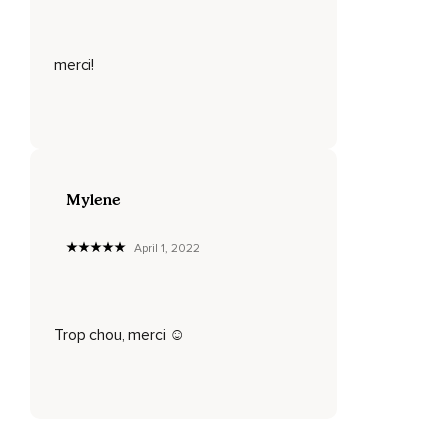
Un instant pour toi,
Où tout est possible.
merci!
Maintenant,
Visualise ton quotidien,
Ta journée.
Comment elle pourrait être meilleure si tu accueilles dans
Mylene
ton quotidien,
La vie comme tu l'accueilles à cet instant là,
April 1, 2022
Dans cet endroit.
Qu'est-ce qui pourrait changer ?
Trop chou, merci ☺️
Qu'est-ce qui pourrait s'améliorer si tu t'ouvrais à la vie
comme tu l'es fait maintenant ?
Si tu sus rire,
Non seulement sur le visage,