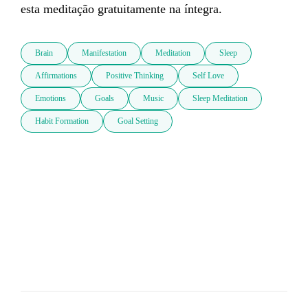
esta meditação gratuitamente na íntegra.
Brain
Manifestation
Meditation
Sleep
Affirmations
Positive Thinking
Self Love
Emotions
Goals
Music
Sleep Meditation
Habit Formation
Goal Setting