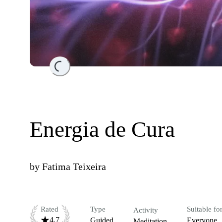
Loading...
Energia de Cura
by
Fatima Teixeira
Rated
Type
Suitable fo
Activity
4.7
Guided
Everyone
Meditation