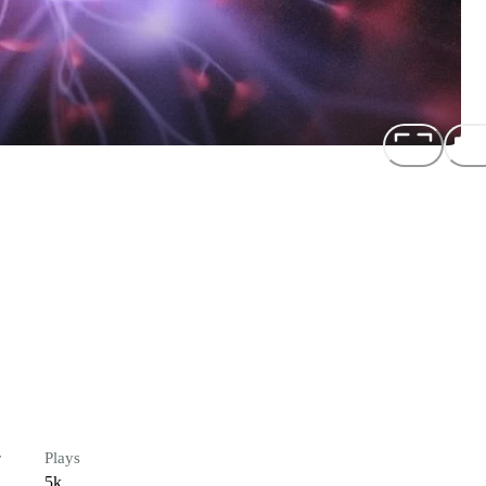
r
Plays
5k