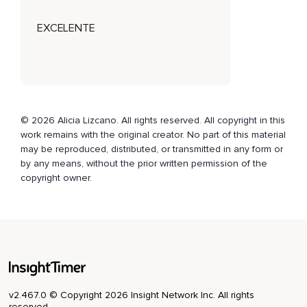
Por arriba,
EXCELENTE
Por abajo,
Izquierda,
Derecha y ahora siéntela.
¿Qué textura tiene?
© 2026 Alicia Lizcano. All rights reserved. All copyright in this
work remains with the original creator. No part of this material
¿Rugosa?
may be reproduced, distributed, or transmitted in any form or
¿Lisa?
by any means, without the prior written permission of the
copyright owner.
¿Está fría?
¿Cómo se siente?
Eso es.
Estarás en una práctica donde te conectas solamente con
tus sentidos a través de esa fruta que tienes.
v2.467.0 © Copyright 2026 Insight Network Inc. All rights
Y ahora si es posible,
reserved.