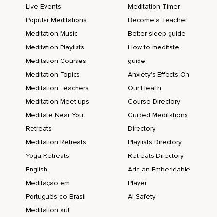
Live Events
Meditation Timer
¿De qué color es?
Popular Meditations
Become a Teacher
¿Qué forma tiene?
Meditation Music
Better sleep guide
¿Cómo huele?
Meditation Playlists
How to meditate
Meditation Courses
guide
Quiero que observes y te des permiso de llegar hasta el
mínimo detalle.
Meditation Topics
Anxiety's Effects On
Meditation Teachers
Our Health
Eso es.
Meditation Meet-ups
Course Directory
Por todos lados percibe.
Meditate Near You
Guided Meditations
Por arriba,
Retreats
Directory
Por abajo,
Meditation Retreats
Playlists Directory
Yoga Retreats
Retreats Directory
Por los lados.
English
Add an Embeddable
¿Y qué ves?
Meditação em
Player
¿Qué sientes?
Português do Brasil
AI Safety
¿Cómo huele?
Meditation auf