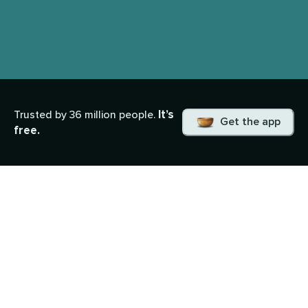
It’s
Trusted by 36 million people.
Get the app
free.
O que você irá aprender
As cartas de oráculos oferecem uma poderosa
oportunidade para nos conectarmos entre mundos,