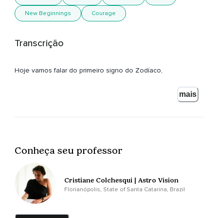
New Beginnings
Courage
Transcrição
Hoje vamos falar do primeiro signo do Zodíaco,
Ares.
mais
Das 12 casas do Zodíaco é associado a casa 1.
Ares é do elemento fogo e regido pelo planeta Marte na
modalidade cardinal.
Conheça seu professor
Representa fortemente os novos inícios,
Pioneirismo,
Cristiane Colchesqui | Astro Vision
Coragem,
Florianópolis, State of Santa Catarina, Brazil
Empreendedorismo,
Além de energia,