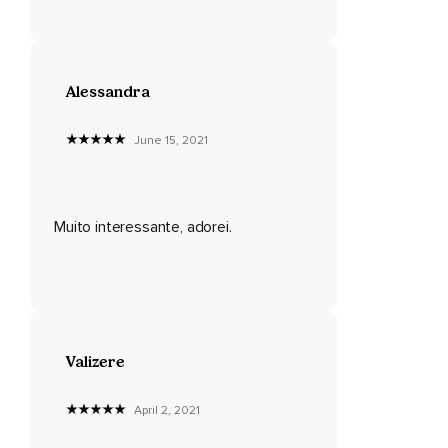
Pois,
Na verdade,
Alessandra
É o nosso planeta que se deslocou.
A astrologia é um conhecimento milenar,
June 15, 2021
Baseado na observação humana do céu e do universo.
Sempre se faz do ponto de vista do observador,
Muito interessante, adorei.
Nós somos a referência,
Através do qual observamos o mundo à nossa volta.
Já na astrologia kármica,
Esse é um ponto muito considerado,
Valizere
Como se estivéssemos em um ajuste de conta com o
passado.
April 2, 2021
Basicamente,