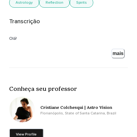
Astrology
Reflection
Spirits
Transcrição
Olá!
Seja bem-vindo!
mais
Movimento retrógrado dos planetas,
O que eles têm a nos ensinar?
A retrogradação acontece com todos os planetas.
Conheça seu professor
É um movimento aparente de um corpo planetário,
Conforme observado a partir de um ponto de vista
Cristiane Colchesqui | Astro Vision
específico,
Florianópolis, State of Santa Catarina, Brazil
No nosso caso a Terra.
Alguns planetas vão mais rápido,
View Profile