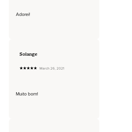
Com o movimento retrógrado,
Adorei!
Precisamos estar em estado de reflexão,
Para analisar de onde as coisas vêm,
E quando há planetas retrógrados no nosso mapa natal,
São assuntos que sempre precisam ser retomados e
analisados ao longo da vida.
Solange
March 26, 2021
Muito bom!