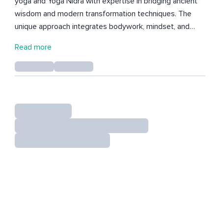
yoga and Yoga Nidra with expertise in bridging ancient
wisdom and modern transformation techniques. The
unique approach integrates bodywork, mindset, and
energy practices to help others unlock their life
Read more
potential. Working with individuals and groups, this
transformational journey utilizes specialized forgiveness
practices and deep inner work, helping practitioners
break free from limiting beliefs and rediscover their
authentic power to create lives filled with purpose and
joy. Сертифицированный профессиональный коуч и
мастер аштанга-йоги и йога-нидры, объединяющий
древнюю мудрость с современными техниками
трансформации. Уникальный подход сочетает
работу с телом, сознанием и энергетическими
практиками для раскрытия жизненного потенциала. В
работе с группами и индивидуально используются
специальные практики прощения и глубинной
трансформации, помогающие практикующим