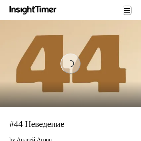
Loading...
Loading...
#44 Неведение
by
Андрей Агрон