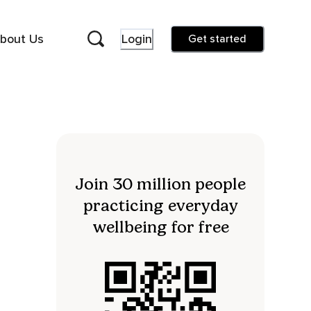
bout Us
Login
Get started
Join 30 million people
practicing everyday
wellbeing for free