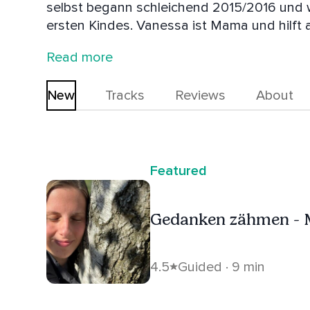
selbst begann schleichend 2015/2016 und 
ersten Kindes. Vanessa ist Mama und hilft
Seelenweges zu gehen & einen entspannteren
Read more
die mehr im Leben wollen, auf der eignen Re
New
Tracks
Reviews
About
Featured
Gedanken zähmen - 
4.5
Guided · 9 min