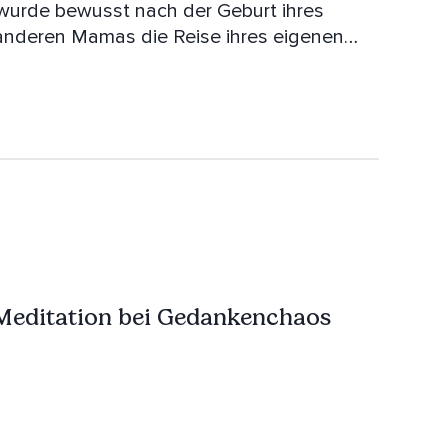
wurde bewusst nach der Geburt ihres
 anderen Mamas die Reise ihres eigenen
 Alltag zu genießen. Sie freut sich, allen,
ise begleiten zu dürfen!
Meditation bei Gedankenchaos