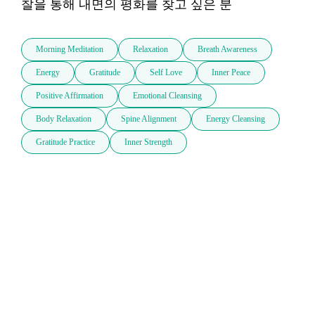
찰을 통해 내면의 평화를 찾고 싶은 분
Morning Meditation
Relaxation
Breath Awareness
Energy
Gratitude
Self Love
Inner Peace
Positive Affirmation
Emotional Cleansing
Body Relaxation
Spine Alignment
Energy Cleansing
Gratitude Practice
Inner Strength