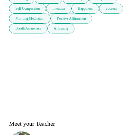
Self Compassion
Intention
Happiness
Success
Morning Meditation
Positive Affirmation
Breath Awareness
Affirming
Meet your Teacher