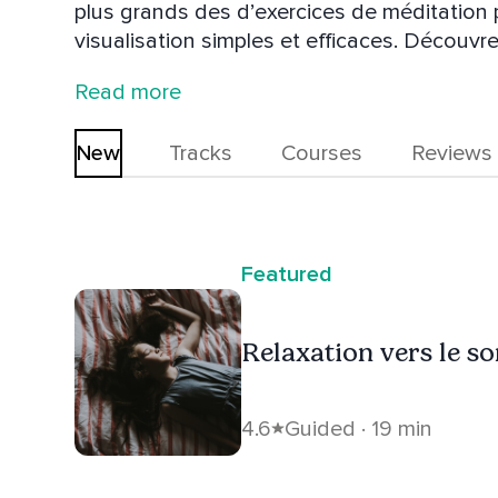
plus grands des d’exercices de méditation 
visualisation simples et efficaces. Découvr
respireavecmoi.com. En plus d'animer un balado, Laurie est sexologue et
Read more
psychothérapeute, oeuvrant auprès des pe
sexuelles, à Laval (Canada).
New
Tracks
Courses
Reviews
Featured
Relaxation vers le s
4.6
Guided · 19 min