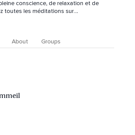
pleine conscience, de relaxation et de
ez toutes les méditations sur
rsonnes qui ont vécu des violences
About
Groups
ommeil