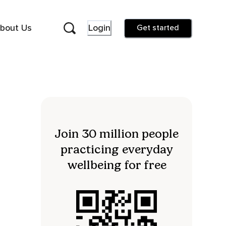
bout Us
Login
Get started
Join 30 million people
practicing everyday
wellbeing for free