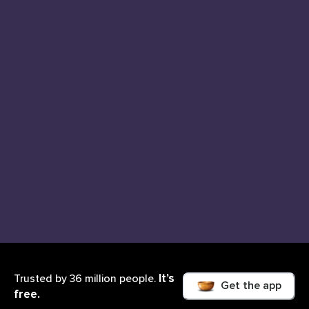
It’s
Trusted by 36 million people.
Get the app
free.