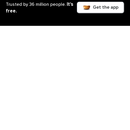
It’s
Trusted by 36 million people.
Get the app
free.
O que você irá aprender
Neste curso de Meditações Guiadas para Cada
Signo, cada episódio oferece uma experiência única
de equilíbrio e cura. Em cada meditação, você será
convidado(a) a explorar as energias específicas de
um signo do zodíaco, conectando-se com a
sabedoria e os ensinamentos de cada um. Ao longo
dos episódios, você aprenderá a integrar essas