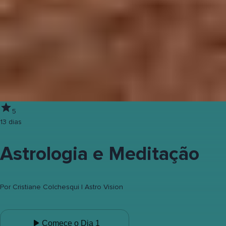
5
13 dias
Astrologia e Meditação
Por
Cristiane Colchesqui | Astro Vision
Comece o Dia 1